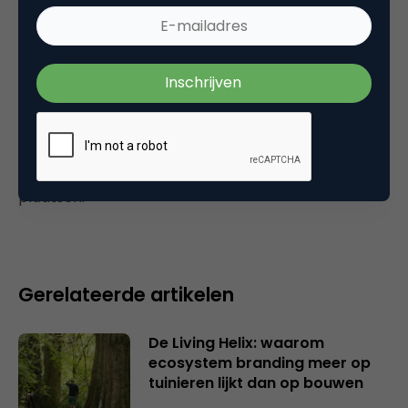
Tags
namarama show
Plaats reactie
Je moet
ingelogd zijn op
om een reactie te
plaatsen.
Gerelateerde artikelen
De Living Helix: waarom
ecosystem branding meer op
tuinieren lijkt dan op bouwen