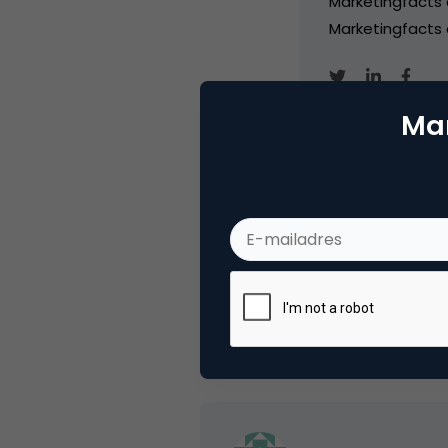
Marketingfacts
Marketingfacts o
Mar
Categorie
Me
Tags
blo
1 Reactie