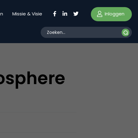
Inloggen
en
Missie & Visie
gosphere