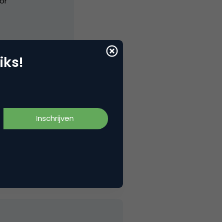
or
iks!