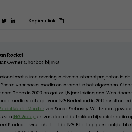
Kopieer link
van Roekel
ct Owner Chatbot bij ING
ional met ruime ervaring in diverse internetprojecten in de 
. Passie voor social media en internet in het algemeen. Sto
care Team in 2009 en gaf er 1,5 jaar leiding aan. Was daarn
ocial media strategie voor ING Nederland in 2012 resulterend
 Social Media Monitor
van Social Embassy. Werkzaam geweest
s van
ING Groep
en van daaruit betrokken bij social media o
l Product owner chatbot bij ING. Blogt op persoonlijke titel 