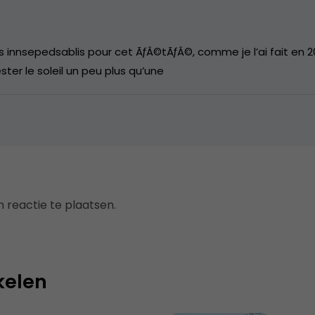
s innsepedsablis pour cet ÃƒÂ©tÃƒÂ©, comme je l’ai fait en 2
ester le soleil un peu plus qu’une
 reactie te plaatsen.
kelen