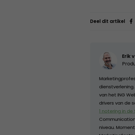
Deel dit artikel
Erik 
Produ
Marketingprofess
dienstverlening
van het ING Web
drivers van de s
1 notering in de
Communication
niveau. Momentee