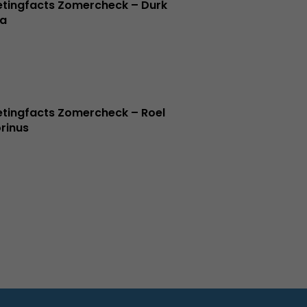
tingfacts Zomercheck – Durk
a
tingfacts Zomercheck – Roel
rinus