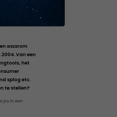
iteen waarom
 2004. Van een
ngtools, het
consumer
d splog etc.
 te stellen?
 jou in een