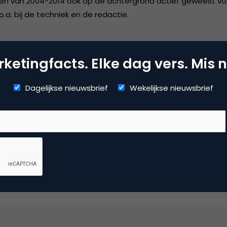
 en van 2004-2014 ook op de achtergrond actief geweest vo
.a. bij de techniek en de redactie.
ketingfacts. Elke dag vers. Mis n
Dagelijkse nieuwsbrief
Wekelijkse nieuwsbrief
dia
ggen
,
social media marketing