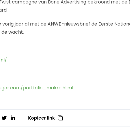
i Twist campagne van Bone Advertising bekroond met de E
ard.
 vorig jaar al met de ANWB-nieuwsbrief de Eerste Nation
n de wacht.
nl/
ugar.com/portfolio_makro.html
Kopieer link