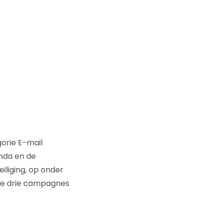
orie E-mail
unda en de
iliging, op onder
ere drie campagnes