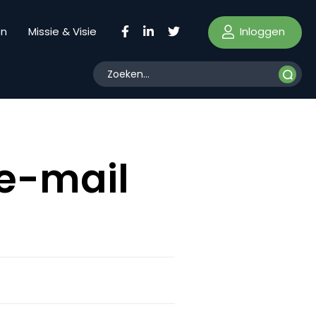
Inloggen
en
Missie & Visie
 e-mail