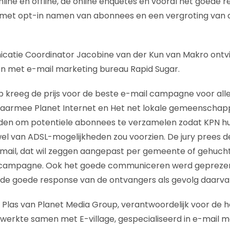
line en offline, de online enquetes en vooral het goede r
et opt-in namen van abonnees en een vergroting van d
tie Coordinator Jacobine van der Kun van Makro ontving
 met e-mail marketing bureau Rapid Sugar.
 kreeg de prijs voor de beste e-mail campagne voor alle
waarmee Planet Internet en Het net lokale gemeenscha
den om potentiele abonnees te verzamelen zodat KPN h
el van ADSL-mogelijkheden zou voorzien. De jury prees 
mail, dat wil zeggen aangepast per gemeente of gehucht
e campagne. Ook het goede communiceren werd geprezen,
de goede response van de ontvangers als gevolg daarva
 Plas van Planet Media Group, verantwoordelijk voor de
e werkte samen met E-village, gespecialiseerd in e-mail m