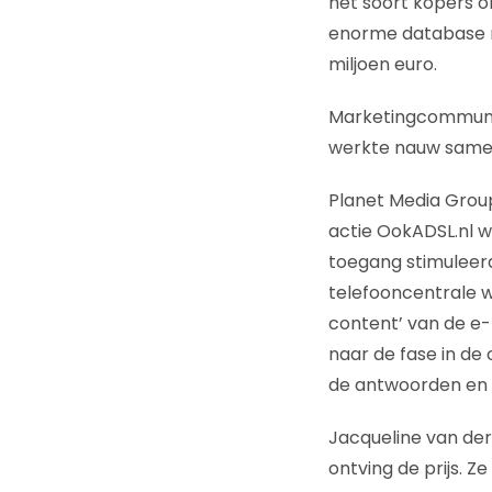
het soort kopers on
enorme database m
miljoen euro.
Marketingcommunica
werkte nauw samen
Planet Media Group
actie OokADSL.nl 
toegang stimuleer
telefooncentrale w
content’ van de e-
naar de fase in d
de antwoorden en 
Jacqueline van der
ontving de prijs. Z