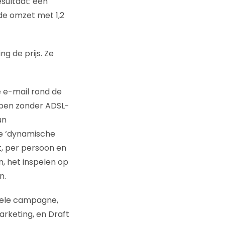
esultaat: een
e omzet met 1,2
 de prijs. Ze
 e-mail rond de
ppen zonder ADSL-
un
de ‘dynamische
, per persoon en
 het inspelen op
n.
 hele campagne,
arketing, en Draft