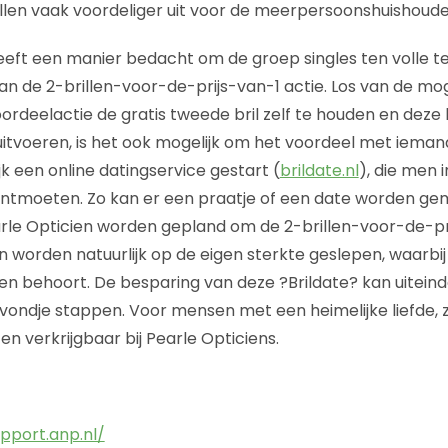
llen vaak voordeliger uit voor de meerpersoonshuishoude
eeft een manier bedacht om de groep singles ten volle te
an de 2-brillen-voor-de-prijs-van-1 actie. Los van de mo
rdeelactie de gratis tweede bril zelf te houden en deze 
 uitvoeren, is het ook mogelijk om het voordeel met ieman
jk een online datingservice gestart (
brildate.nl
), die men i
ontmoeten. Zo kan er een praatje of een date worden ge
le Opticien worden gepland om de 2-brillen-voor-de-prij
n worden natuurlijk op de eigen sterkte geslepen, waarbij 
en behoort. De besparing van deze ?Brildate? kan uiteind
ondje stappen. Voor mensen met een heimelijke liefde, z
en verkrijgbaar bij Pearle Opticiens.
pport.anp.nl/