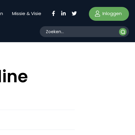
Inloggen
en
Missie & Visie
line