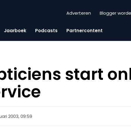
Adverteren
Blogger word
Jaarboek
Podcasts
Partnercontent
ticiens start on
rvice
uari 2003, 09:59