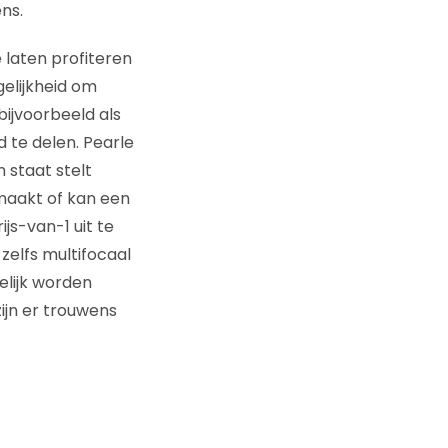
ns.
 laten profiteren
gelijkheid om
bijvoorbeeld als
d te delen. Pearle
n staat stelt
maakt of kan een
s-van-1 uit te
zelfs multifocaal
elijk worden
ijn er trouwens