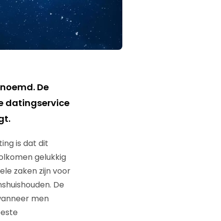
genoemd. De
ne datingservice
gt.
ng is dat dit
volkomen gelukkig
le zaken zijn voor
shuishouden. De
n wanneer men
eeste