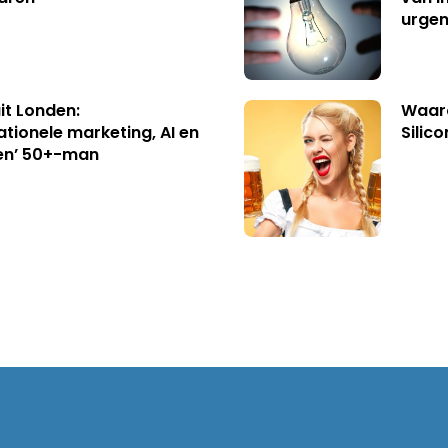
urgen
uit Londen:
Waaro
ationele marketing, AI en
Silico
en’ 50+-man