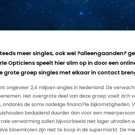
steeds meer singles, ook wel ?alleengaanden? 
le Opticiens speelt hier slim op in door een onli
de grote groep singles met elkaar in contact bren
nt ongeveer 2,4 miljoen singles in Nederland. De verwachti
 toenemen. Het overgrote deel van deze groep voelt zich 
, ondanks de soms nadelige financi?le bijkomstigheden. Ve
ishouden beduidend duurder dan voor een meerpersoon
rale verwarming zullen bijvoorbeeld niet lager uitvalle
alve bloemkolen zijn niet te koop in de supermarkt. De m