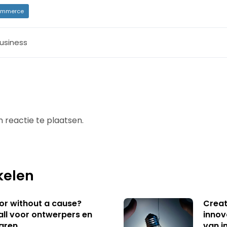
mmerce
usiness
 reactie te plaatsen.
kelen
 or without a cause?
Creat
ll voor ontwerpers en
innov
aren
van i