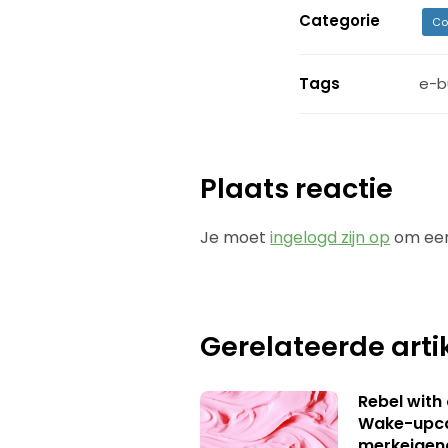
Categorie
Co
Tags
e-b
Plaats reactie
Je moet
ingelogd zijn op
om een
Gerelateerde arti
Rebel with
Wake-upca
merkeigen