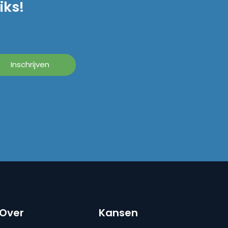
iks!
Over
Kansen