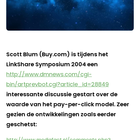
Scott Blum (Buy.com) is tijdens het
LinkShare Symposium 2004 een
http://www.dmnews.com/cgi-
bin/artprevbot.cgi?article_id=28849
interessante discussie gestart over de
waarde van het pay-per-click model. Zeer
gezien de ontwikkelingen zoals eerder
geschetst:
http://www.mediafact.nl/comments.php?