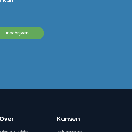
Over
Kansen
Missie & Visie
Adverteren