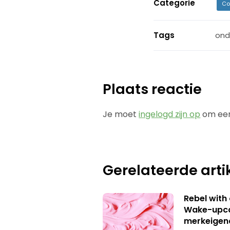
Categorie
Co
Tags
ond
Plaats reactie
Je moet
ingelogd zijn op
om een
Gerelateerde arti
Rebel with
Wake-upca
merkeigen