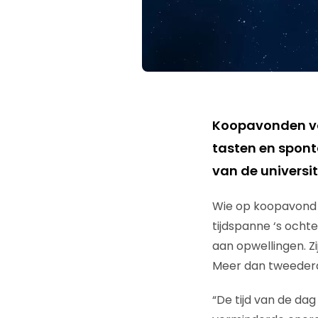
Koopavonden voo
tasten en spon
van de universi
Wie op koopavond d
tijdspanne ‘s ocht
aan opwellingen. Z
Meer dan tweederde
“De tijd van de da