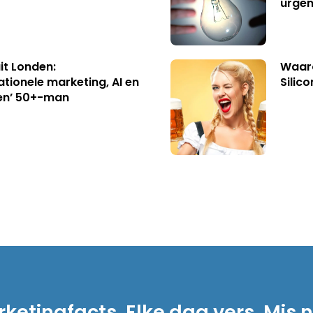
urgen
uit Londen:
Waaro
ationele marketing, AI en
Silico
en’ 50+-man
ketingfacts. Elke dag vers. Mis n