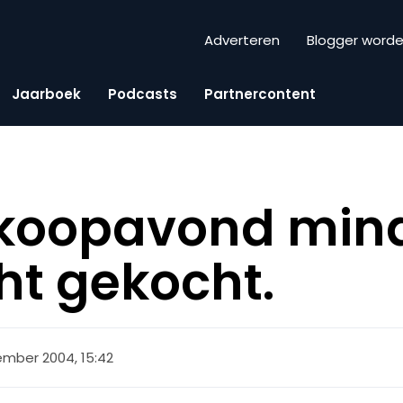
Adverteren
Blogger word
Jaarboek
Podcasts
Partnercontent
tkoopavond min
t gekocht.
mber 2004, 15:42