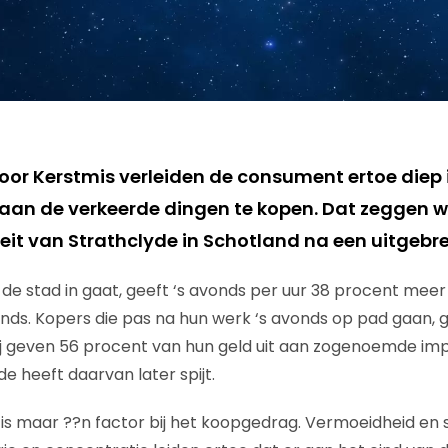
r Kerstmis verleiden de consument ertoe diep in
taan de verkeerde dingen te kopen. Dat zeggen
teit van Strathclyde in Schotland na een uitgebr
e stad in gaat, geeft ‘s avonds per uur 38 procent meer 
ends. Kopers die pas na hun werk ‘s avonds op pad gaan, 
ij geven 56 procent van hun geld uit aan zogenoemde im
 heeft daarvan later spijt.
g is maar ??n factor bij het koopgedrag. Vermoeidheid en 