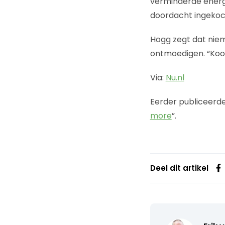
verminderde energi
doordacht ingekocht
Hogg zegt dat niem
ontmoedigen. “Koop
Via:
Nu.nl
Eerder publiceerde
more
”.
Deel dit artikel