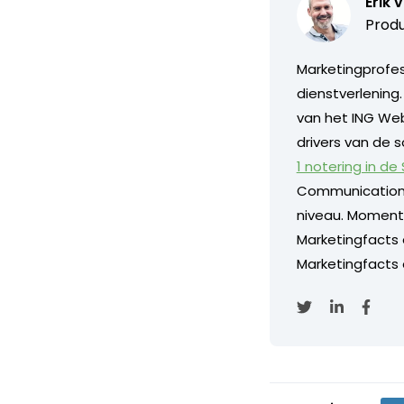
Erik 
Produ
Marketingprofess
dienstverlening
van het ING Web
drivers van de s
1 notering in de
Communication
niveau. Momentee
Marketingfacts
Marketingfacts o