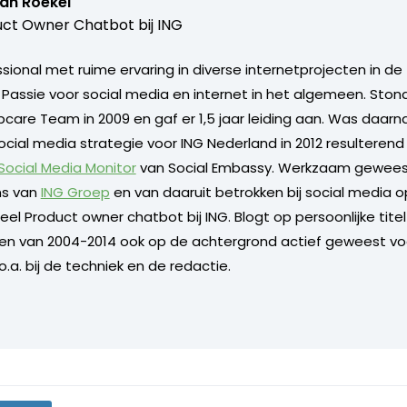
van Roekel
ct Owner Chatbot bij ING
ional met ruime ervaring in diverse internetprojecten in de 
. Passie voor social media en internet in het algemeen. Sto
care Team in 2009 en gaf er 1,5 jaar leiding aan. Was daarn
ocial media strategie voor ING Nederland in 2012 resulterend
 Social Media Monitor
van Social Embassy. Werkzaam geweest
s van
ING Groep
en van daaruit betrokken bij social media o
l Product owner chatbot bij ING. Blogt op persoonlijke titel 
 en van 2004-2014 ook op de achtergrond actief geweest vo
.a. bij de techniek en de redactie.