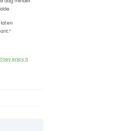
de dag minder
idde.
 laten
ant.”
hey enjoy it