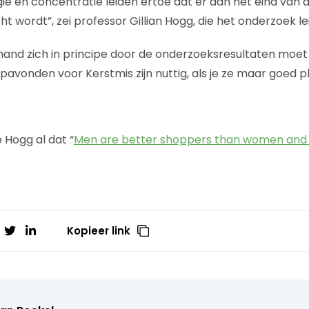
e en concentratie leiden ertoe dat er aan het eind van 
 wordt”, zei professor Gillian Hogg, die het onderzoek le
and zich in principe door de onderzoeksresultaten moet
avonden voor Kerstmis zijn nuttig, als je ze maar goed pl
 Hogg al dat “
Men are better shoppers than women and t
Kopieer link