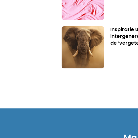
Inspiratie 
intergener
de ‘verget
Mar