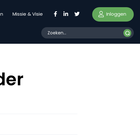
Inloggen
en
Missie & Visie
der