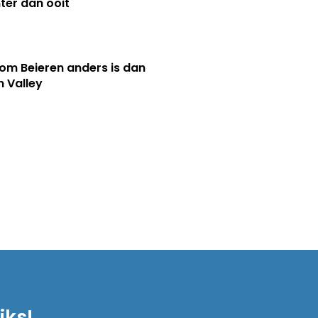
ter dan ooit
m Beieren anders is dan
n Valley
iks!