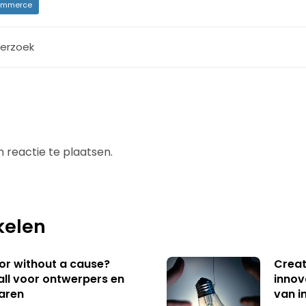
mmerce
erzoek
 reactie te plaatsen.
kelen
 or without a cause?
Creat
ll voor ontwerpers en
innov
aren
van i