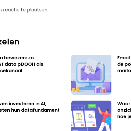
 reactie te plaatsen.
kelen
n bewezen: zo
Email
t data pDOOH als
de po
cekanaal
mark
ven investeren in AI,
Waar
eten hun datafundament
onzic
hoe j