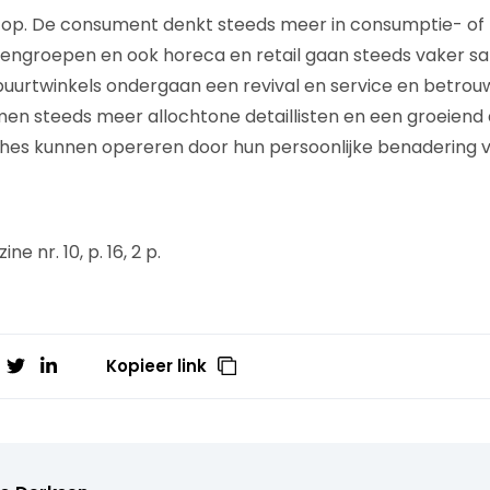
op. De consument denkt steeds meer in consumptie- o
tengroepen en ook horeca en retail gaan steeds vaker s
buurtwinkels ondergaan een revival en service en betro
omen steeds meer allochtone detaillisten en een groeiend
niches kunnen opereren door hun persoonlijke benadering v
e nr. 10, p. 16, 2 p.
Kopieer link