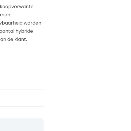
f koopverwante
amen.
uwbaarheid worden
 aantal hybride
an de klant.