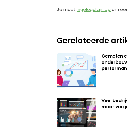
Je moet
ingelogd zijn op
om een
Gerelateerde arti
Gemeten e
onderbouw
performan
Veel bedrij
maar verg