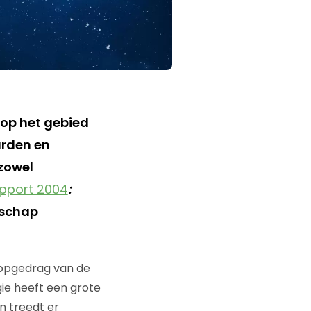
op het gebied
arden en
 zowel
pport 2004
:
fschap
oopgedrag van de
ie heeft een grote
n treedt er