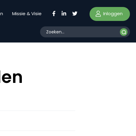
Inloggen
en
Missie & Visie
den