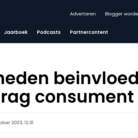
Adverteren
Blogger word
Jaarboek
Podcasts
Partnercontent
heden beinvloe
rag consument
ober 2003, 12:31