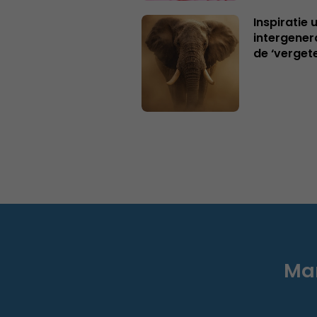
Inspiratie 
intergener
de ‘verget
Mar