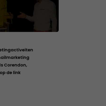
etingactiveiten
mailmarketing
ls Corendon,
op de link