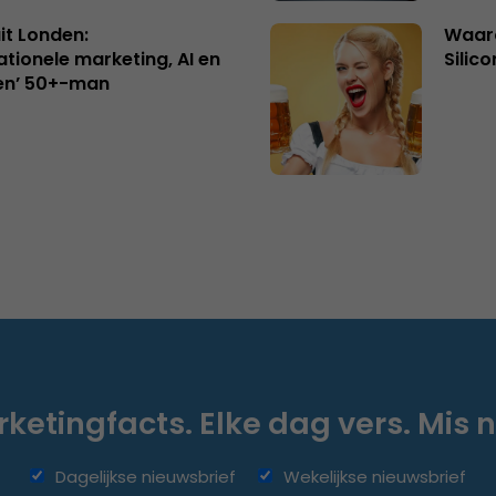
uit Londen:
Waaro
ationele marketing, AI en
Silico
en’ 50+-man
ketingfacts. Elke dag vers. Mis n
Dagelijkse nieuwsbrief
Wekelijkse nieuwsbrief