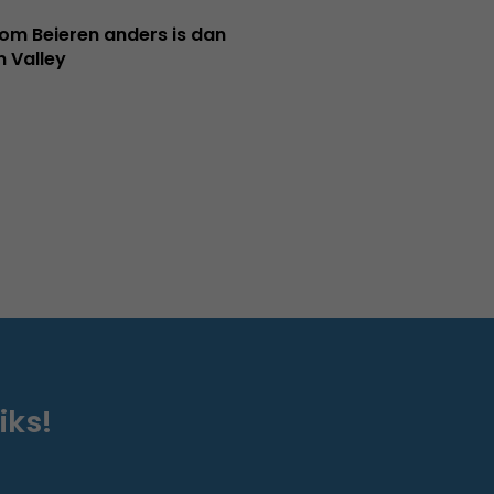
m Beieren anders is dan
n Valley
iks!