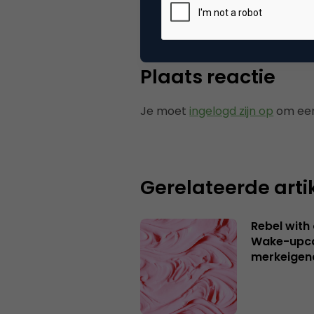
Categorie
Co
Plaats reactie
Je moet
ingelogd zijn op
om een
Gerelateerde arti
Rebel with
Wake-upca
merkeigen