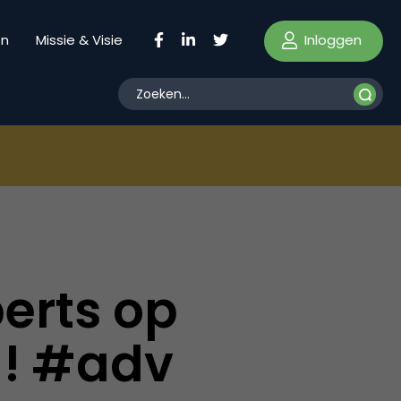
Inloggen
en
Missie & Visie
erts op
! #adv