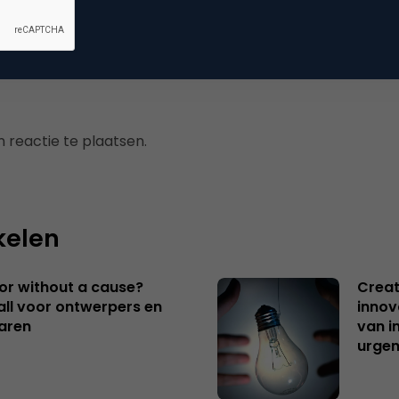
mmerce
 reactie te plaatsen.
kelen
 or without a cause?
Creat
ll voor ontwerpers en
innov
aren
van i
urgen