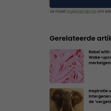
Je moet
ingelogd zijn op
om een
Gerelateerde arti
Rebel with
Wake-upca
merkeigen
Inspiratie 
intergener
de ‘verget