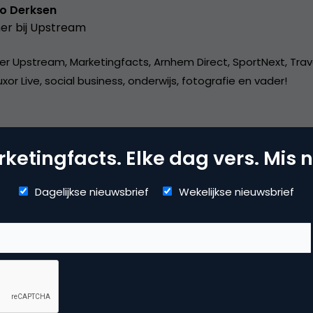
o Derksen
er bij
Upstream
er Upstream, Marketingfacts, Arnhem Direct, SportNext, Trav
xor Live, social business, onderwijs, fotografie en vader!
ketingfacts. Elke dag vers. Mis n
Dagelijkse nieuwsbrief
Wekelijkse nieuwsbrief
mmerce
erzoek