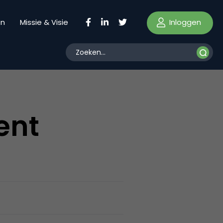
Inloggen
en
Missie & Visie
ent