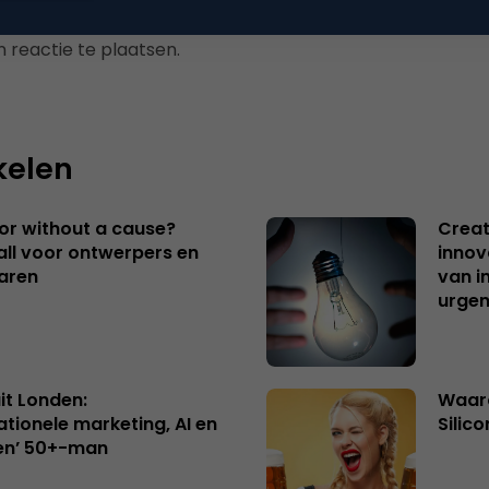
 reactie te plaatsen.
kelen
 or without a cause?
Creat
ll voor ontwerpers en
innov
aren
van i
urgen
uit Londen:
Waaro
ationele marketing, AI en
Silico
en’ 50+-man