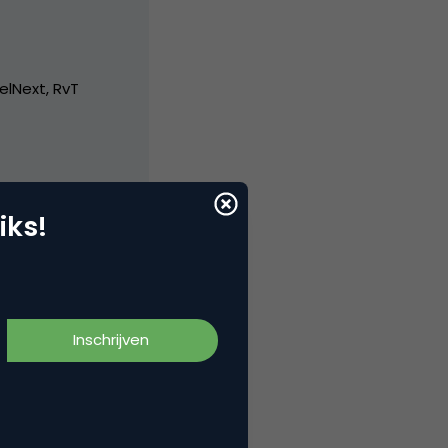
elNext, RvT
iks!