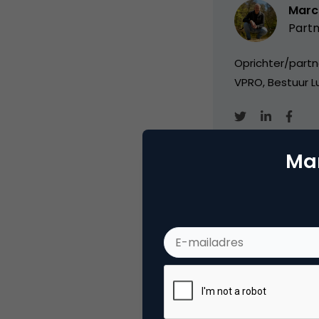
Marc
Partn
Oprichter/partn
VPRO, Bestuur Lu
Mar
Categorie
Co
Tags
ond
Plaats reactie