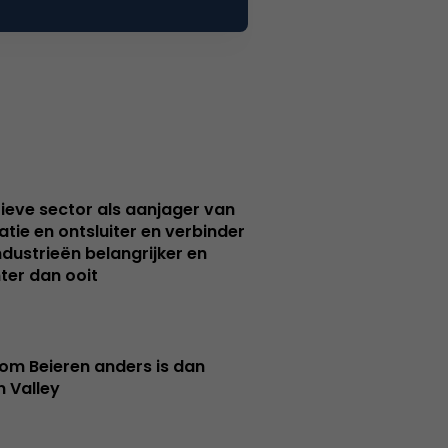
ieve sector als aanjager van
atie en ontsluiter en verbinder
ndustrieën belangrijker en
ter dan ooit
m Beieren anders is dan
n Valley