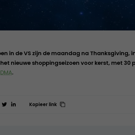
pen in de VS zijn de maandag na Thanksgiving, i
n het nieuwe shoppingseizoen voor kerst, met 30 
s
DMA
.
Kopieer link