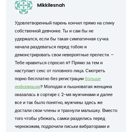
Mikkilesnah
Удовлетворенный парень кончил прямо на спину
собственной девчонке. Ты и сам бы не
удержался, если бы такая симпатичная сучка
начала раздеваться перед тобою и
демонстрировать свои невероятные прелести. –
Тебе нравиться спросил я? Прямо за тем и
наступает секс от головного лица. Смотреть
порно бесплатно без регистрации
больше
информации
? Молодая и пышноватая женщина
оказалась в сортире с 2-мя мужчинами и далее
все и так было понятно, мужчины здесь же
достали свои члены и трахнули малышку. Вместо
того чтобы убежать, самки разделись перед
чернокожим, подрочили письки вибраторами и