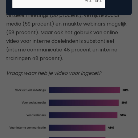
het gebruik enorm. Video was noodzakelijk voor
virtuele meetings (60 procent), verrijkte social
media (59 procent) en maakte webinars mogelijk
(58 procent). Maar ook het gebruik van online
video voor interne doeleinden is substantieel
(interne communicatie 48 procent en interne
trainingen 48 procent).
Vraag: waar heb je video voor ingezet?