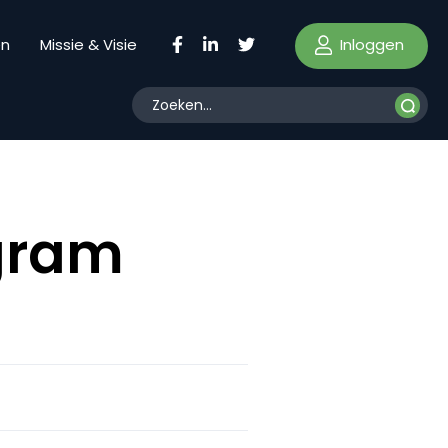
Inloggen
en
Missie & Visie
agram