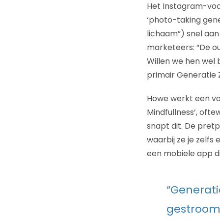
Het Instagram-voor
‘photo-taking gene
lichaam”) snel aa
marketeers: “De ou
Willen we hen wel 
primair Generatie 
Howe werkt een voo
Mindfullness’, oft
snapt dit. De pre
waarbij ze je zelfs
een mobiele app die
“Generatie
gestroom