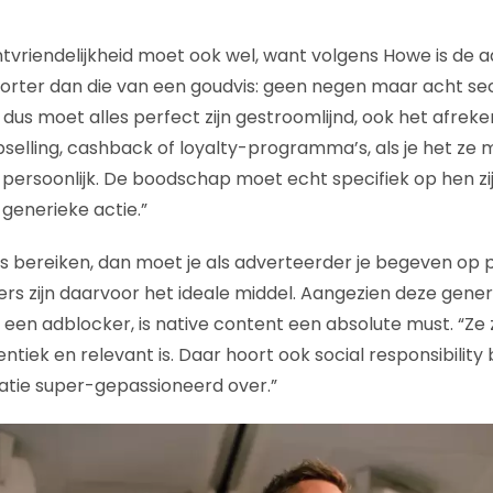
ntvriendelijkheid moet ook wel, want volgens Howe is de
orter dan die van een goudvis: geen negen maar acht sec
e, dus moet alles perfect zijn gestroomlijnd, ook het afr
selling, cashback of loyalty-programma’s, als je het ze
 persoonlijk. De boodschap moet echt specifiek op hen zij
 generieke actie.”
ees bereiken, dan moet je als adverteerder je begeven op
cers zijn daarvoor het ideale middel. Aangezien deze genera
 een adblocker, is native content een absolute must. “Ze 
ntiek en relevant is. Daar hoort ook social responsibility b
atie super-gepassioneerd over.”