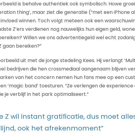
beeld is behalve authentiek ook symbolisch: Howe groeid
ration thing’, maar ziet die generatie (“met een iPhone a
n invloed winnen. Toch volgt meteen ook een waarschuwi
dste Z’ers verdienen nog nauwelijks hun eigen geld, wone
bereiken? Willen we ons advertentiegeld wel echt zodani
Z gaan bereiken?”
rbeeld uit met de jonge stedeling Kees. Hij verlangt ‘Mul
ewel bedrijven die hen crossmediaal aangenaam blijven ve
tparken van het concern nemen hun fans mee op een cust
 een ‘magic band’ toesturen. “Ze verlengen de experience o
 je verblijf in het park optimaliseert.”
 Z wil instant gratificatie, dus moet alles
lijnd, ook het afrekenmoment”