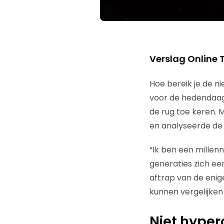
Verslag Online 
Hoe bereik je de n
voor de hedendaag
de rug toe keren.
en analyseerde de g
“Ik ben een millen
generaties zich een
aftrap van de enig
kunnen vergelijken
Niet hype