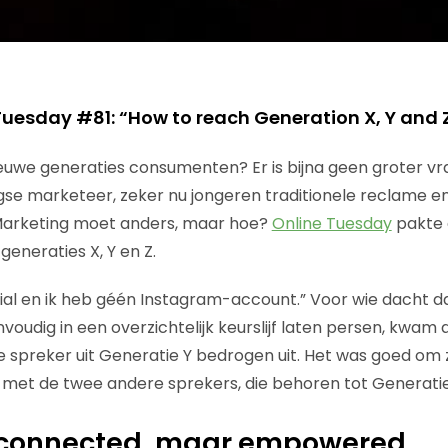
Tuesday #81: “How to reach Generation X, Y and 
ieuwe generaties consumenten? Er is bijna geen groter v
se marketeer, zeker nu jongeren traditionele reclame e
 Marketing moet anders, maar hoe?
Online Tuesday
pakte 
eneraties X, Y en Z.
nial en ik heb géén Instagram-account.” Voor wie dacht d
voudig in een overzichtelijk keurslijf laten persen, kwam al
e spreker uit Generatie Y bedrogen uit. Het was goed om z
 met de twee andere sprekers, die behoren tot Generatie
rconnected, maar empowered