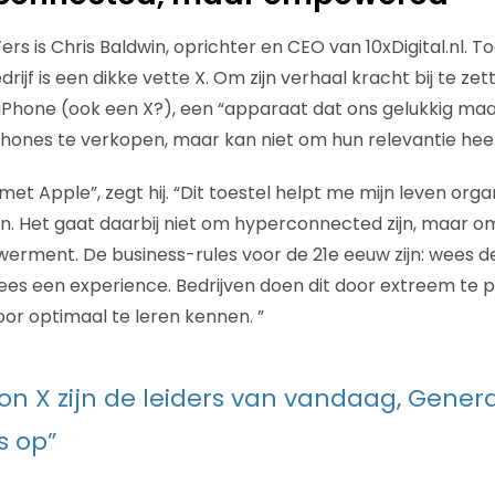
ers is Chris Baldwin, oprichter en CEO van 10xDigital.nl. To
drijf is een dikke vette X. Om zijn verhaal kracht bij te zet
n iPhone (ook een X?), een “apparaat dat ons gelukkig maa
hones te verkopen, maar kan niet om hun relevantie hee
 met Apple”, zegt hij. “Dit toestel helpt me mijn leven or
 Het gaat daarbij niet om hyperconnected zijn, maar om
rment. De business-rules voor de 21e eeuw zijn: wees d
s een experience. Bedrijven doen dit door extreem te p
or optimaal te leren kennen. ”
on X zijn de leiders van vandaag, Genera
s op”