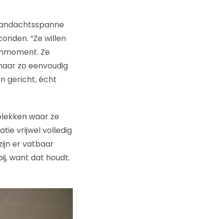
 aandachtsspanne
onden. “Ze willen
ekenmoment. Ze
 maar zo eenvoudig
n gericht, écht
 plekken waar ze
tie vrijwel volledig
zijn er vatbaar
ij, want dat houdt.