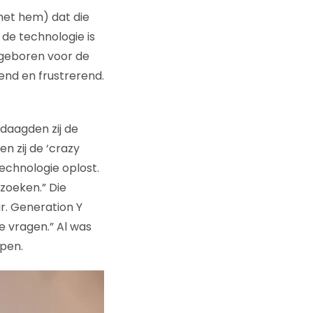
 met hem) dat die
 de technologie is
 geboren voor de
end en frustrerend.
daagden zij de
en zij de ‘crazy
echnologie oplost.
 zoeken.” Die
r. Generation Y
e vragen.” Al was
jpen.