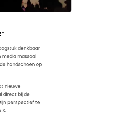
Z”
raagstuk denkbaar
n media massaal
de handschoen op
at nieuwe
 direct bij de
ijn perspectief te
 X.