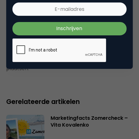
Tags
influencer marketing
,
online tuesday
Plaats reactie
Je moet
ingelogd zijn op
om een reactie te
plaatsen.
Gerelateerde artikelen
Marketingfacts Zomercheck –
Vita Kovalenko