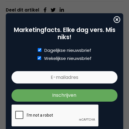
Deel dit artikel
Kopieer link
Marketingfacts. Elke dag vers. Mis
niks!
Dagelijkse nieuwsbrief
Matthijs van den Broek
Wekelijkse nieuwsbrief
Editor-in-Chief bij
Marketingfacts
Van april 2007 tot juni 2011 was ik freelance
editor/ communitymanager / hoofdredacteur bij
Marketingfacts. Tussendoor werkte ik bij Insites
Consulting, IDG Nederland, Saatchi&Saatchi;/Leo
Burnett (voor Samsung) en voor
onderzoeksbureau WUA. Vanaf 1 november 2021
vorm ik samen met Luuk Ros de hoofdredactie
van Marketingfacts.