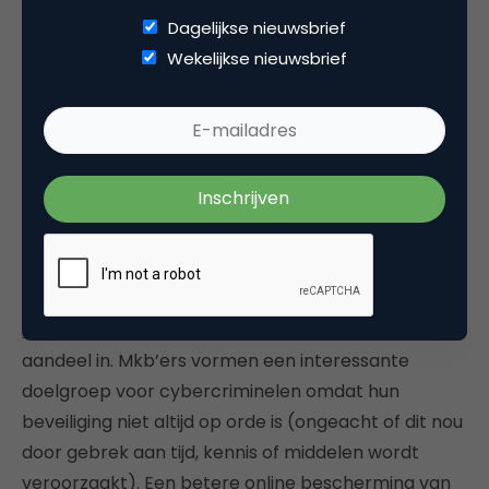
het gebruik van een aantal internetstandaarden
Dagelijkse nieuwsbrief
helpen. Zo voorkomt
DNSSEC
dat bezoekers of e-
Wekelijkse nieuwsbrief
mails worden omgeleid naar een nepdomein en
biedt
DMARC
, een verificatieprotocol voor e-mail,
bescherming tegen e-mailspoofing. Je kunt op
internet.nl verifiëren welke standaarden al bij jou in
gebruik zijn.
Dat mkb’ers interessant zijn voor cybercriminelen
bleek al uit eerder onderzoek, vorig jaar werd 22
procent van de mkb-bedrijven
slachtoffer van
cybercrime
. Phishing heeft hier een belangrijk
aandeel in. Mkb’ers vormen een interessante
doelgroep voor cybercriminelen omdat hun
beveiliging niet altijd op orde is (ongeacht of dit nou
door gebrek aan tijd, kennis of middelen wordt
veroorzaakt). Een betere online bescherming van