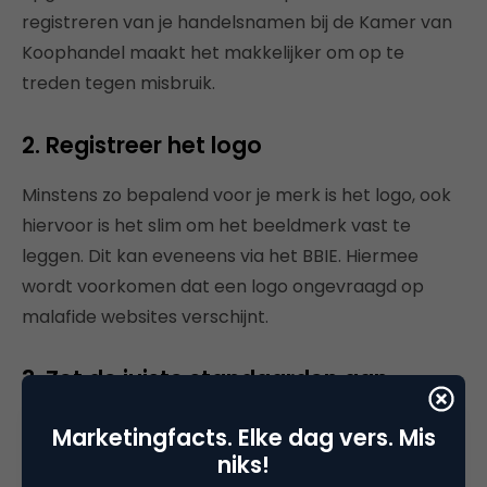
registreren van je handelsnamen bij de Kamer van
Koophandel maakt het makkelijker om op te
treden tegen misbruik.
2. Registreer het logo
Minstens zo bepalend voor je merk is het logo, ook
hiervoor is het slim om het beeldmerk vast te
leggen. Dit kan eveneens via het BBIE. Hiermee
wordt voorkomen dat een logo ongevraagd op
malafide websites verschijnt.
3. Zet de juiste standaarden aan
Als je wilt voorkomen dat een domeinnaam wordt
Marketingfacts. Elke dag vers. Mis
misbruikt voor e-mailspoofing of CEO-fraude, kan
niks!