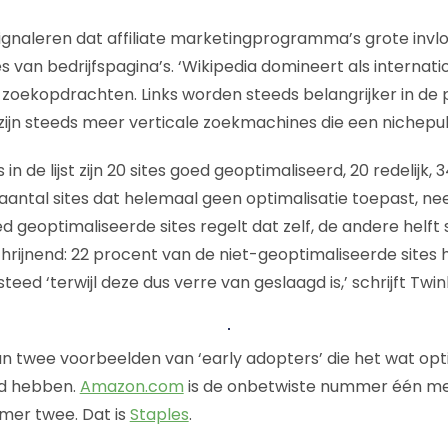
ignaleren dat affiliate marketingprogramma’s grote inv
es van bedrijfspagina’s. ‘Wikipedia domineert als internat
oekopdrachten. Links worden steeds belangrijker in de p
 zijn steeds meer verticale zoekmachines die een nichepub
 in de lijst zijn 20 sites goed geoptimaliseerd, 20 redelijk,
 aantal sites dat helemaal geen optimalisatie toepast, n
d geoptimaliseerde sites regelt dat zelf, de andere helft 
chrijnend: 22 procent van de niet-geoptimaliseerde sites 
teed ‘terwijl deze dus verre van geslaagd is,’ schrijft Twin
an twee voorbeelden van ‘early adopters’ die het wat opti
ld hebben.
Amazon.com
is de onbetwiste nummer één m
er twee. Dat is
Staples
.