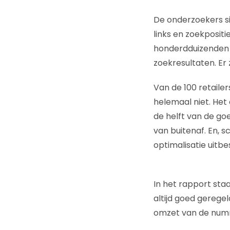
De onderzoekers s
links en zoekpositi
honderdduizenden z
zoekresultaten. Er
Van de 100 retailers
helemaal niet. Het
de helft van de goe
van buitenaf. En, s
optimalisatie uitbes
In het rapport sta
altijd goed gerege
omzet van de numm