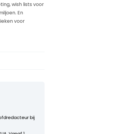
ing, wish lists voor
iljoen. En
nieken voor
ofdredacteur bij
UA. Vanaf 1