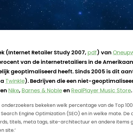
k (Internet Retailer Study 2007,
pdf
) van
Oneup
procent van de internetretailiers in de Amerikaan
elijk geoptimaliseerd heeft. Sinds 2005 is dit aan
ia
Twinkle
). Bedrijven die een niet-geoptimalisee
ren
Nike
,
Barnes & Noble
en
RealPlayer Music Store
.
‘De onderzoekers bekeken welk percentage van de Top 100 
Search Engine Optimization (SEO) en in welke mate. De c
s, titels, meta tags, site-architectuur en andere items 
n site.’