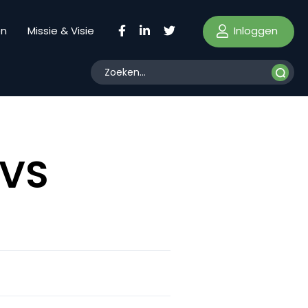
Inloggen
en
Missie & Visie
 VS