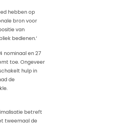
loed hebben op
ionale bron voor
ositie van
liek bedienen.’
 34 nominaal en 27
eemt toe. Ongeveer
schakelt hulp in
had de
kle.
malisatie betreft
et tweemaal de