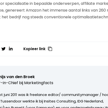
Door specialisatie in bepaalde onderwerpen, affiliate market
jke, genereert Amazon het immense aantal links van 260 m
 het bedrijf nog steeds conventionele optimalisatietech
Kopieer link
ijs van den Broek
r-in-Chief bij
Marketingfacts
tot juni 2011 was ik freelance editor/ communitymanager / ho
Tussendoor werkte ik bij Insites Consulting, IDG Nederland,
i;/Leo Burnett (voor Samsung) en voor onderzoeksbureau W