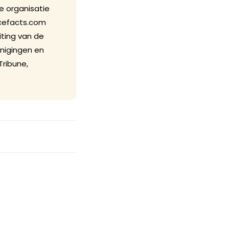
e organisatie
cefacts.com
iting van de
nigingen en
Tribune,