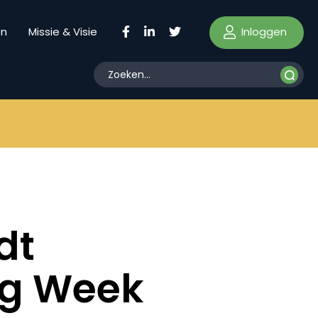
Inloggen
en
Missie & Visie
dt
ng Week