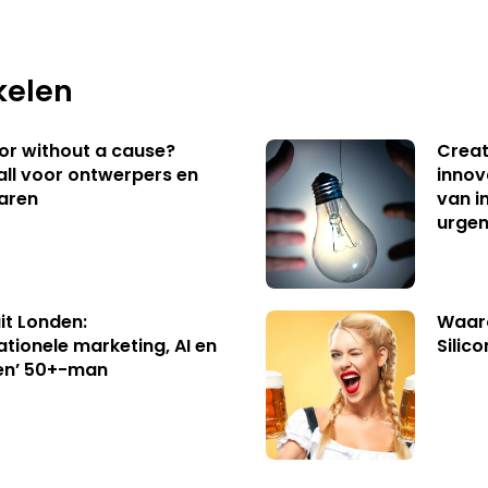
kelen
 or without a cause?
Creat
ll voor ontwerpers en
innov
aren
van i
urgen
uit Londen:
Waaro
ationele marketing, AI en
Silico
en’ 50+-man