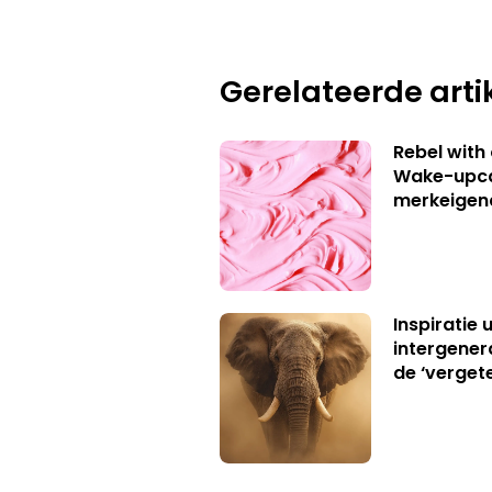
Gerelateerde arti
Rebel with
Wake-upca
merkeigen
Inspiratie 
intergener
de ‘verget