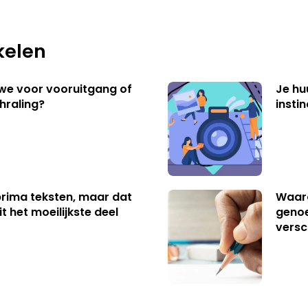
kelen
 we voor vooruitgang of
Je hu
hraling?
insti
 prima teksten, maar dat
Waaro
t het moeilijkste deel
genoe
versc