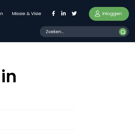
Inloggen
en
Missie & Visie
in