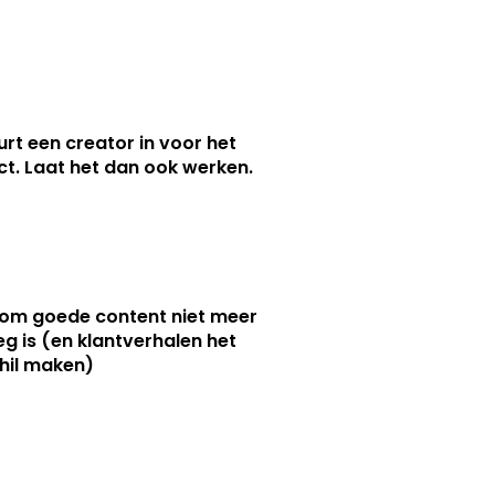
urt een creator in voor het
nct. Laat het dan ook werken.
m goede content niet meer
g is (en klantverhalen het
hil maken)