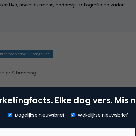
xor Live, social business, onderwijs, fotografie en vader!
ntentmarketing & Storytelling
ine pr & branding
ketingfacts. Elke dag vers. Mis n
Dagelijkse nieuwsbrief
Wekelijkse nieuwsbrief