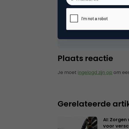
Robert Gaal
Ik neem aan dat de zijkant v
7 juni 2005 om 06:24
Plaats reactie
Je moet
ingelogd zijn op
om een
Gerelateerde arti
AI: Zorgen
voor versc