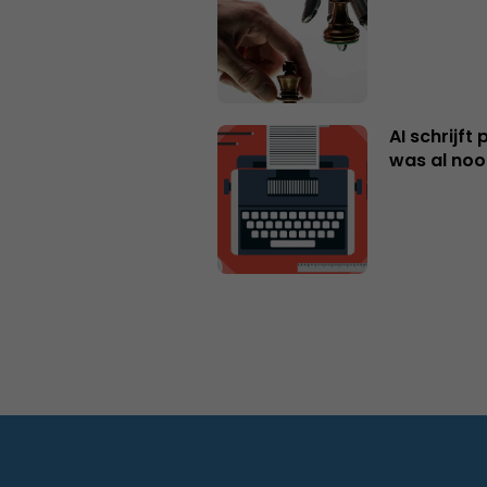
AI schrijft
was al nooi