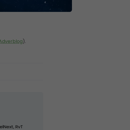
Adverblog
).
elNext, RvT