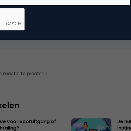
an dat bushokje een sticker is? Knap gedaan 🙂
 reactie te plaatsen.
kelen
 we voor vooruitgang of
Je hu
hraling?
insti