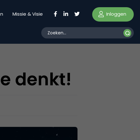
Inloggen
en
Missie & Visie
je denkt!