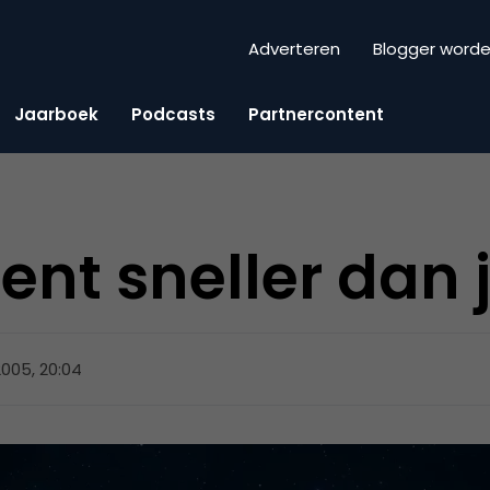
Adverteren
Blogger word
Jaarboek
Podcasts
Partnercontent
bent sneller dan 
 2005, 20:04