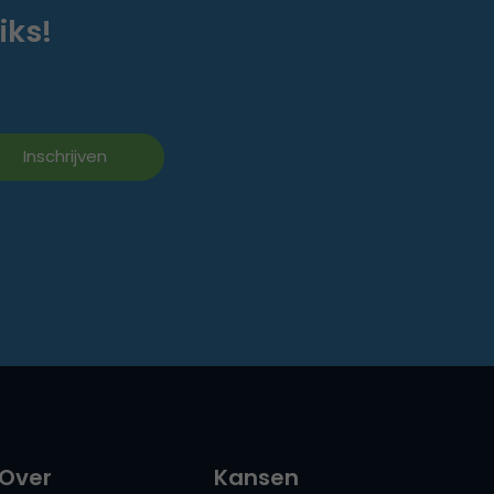
iks!
Over
Kansen