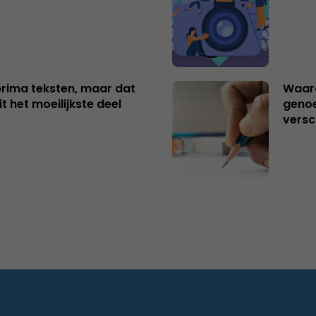
 prima teksten, maar dat
Waaro
t het moeilijkste deel
genoe
versc