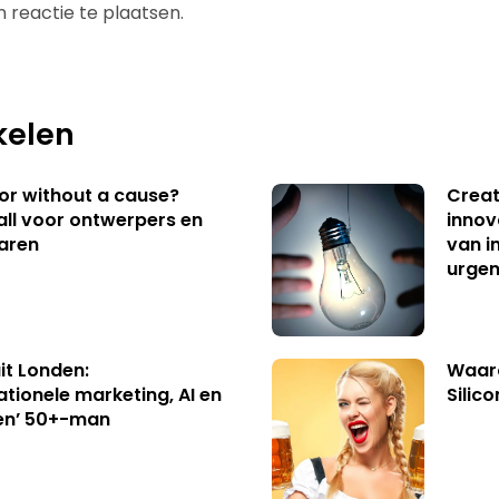
 reactie te plaatsen.
kelen
 or without a cause?
Creat
ll voor ontwerpers en
innov
aren
van i
urgen
uit Londen:
Waaro
ationele marketing, AI en
Silico
en’ 50+-man