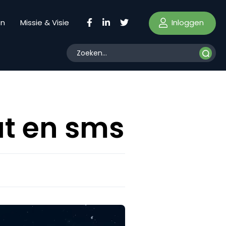
Inloggen
en
Missie & Visie
at en sms