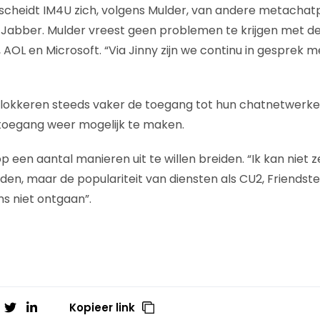
scheidt IM4U zich, volgens Mulder, van andere metacha
en Jabber. Mulder vreest geen problemen te krijgen met d
AOL en Microsoft. “Via Jinny zijn we continu in gesprek m
blokkeren steeds vaker de toegang tot hun chatnetwerke
 toegang weer mogelijk te maken.
 een aantal manieren uit te willen breiden. “Ik kan niet 
uden, maar de populariteit van diensten als CU2, Friendst
ns niet ontgaan”.
Kopieer link