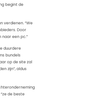
ing begint de
aan verdienen. “We
bieders. Door
n naar een pc.”
de duurdere
ms bundels
ar op de site zal
n zijn”, aldus
dochteronderneming
 “ze de beste