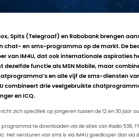
Box, Spits (Telegraaf) en Rabobank brengen aan
n chat- en sms-programma op de markt. De bed
r van IM4U, dat ook internationale aspiraties he
dezelfde functie als MSN Mobile, maar combinee
hatprogramma’s en alle vijf de sms-diensten v
U combineert drie veelgebruikte chatprogramma
nger en ICQ.
icht zich specifiek op jongeren tussen de 12 en 30 jaar ou
et programma te downloaden via de sites van Radio 538, Th
. Het versturen van sms is via IM4U goedkoper dan via 