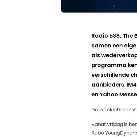
Radio 538, The 
samen een eige
als wederverkope
programma kent 
verschillende c
aanbieders. IM4
en Yahoo Messe
De webkletsdienst r
Vanaf vrijdag is h
Rabo YoungDynamic