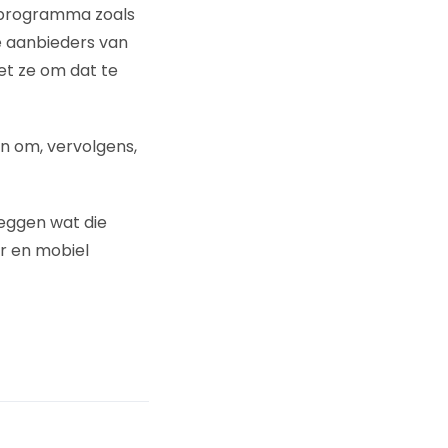
tprogramma zoals
e aanbieders van
et ze om dat te
n om, vervolgens,
zeggen wat die
er en mobiel