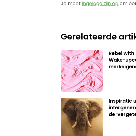
Je moet
ingelogd zijn op
om een
Gerelateerde arti
Rebel with
Wake-upca
merkeigen
Inspiratie 
intergener
de ‘verget