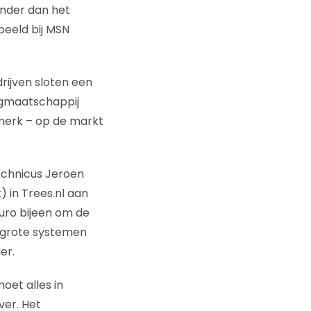
inder dan het
rbeeld bij MSN
rijven sloten een
ngmaatschappij
merk – op de markt
technicus Jeroen
 in Trees.nl aan
uro bijeen om de
 grote systemen
er.
oet alles in
ver. Het