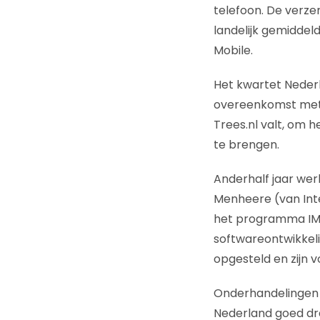
telefoon. De verze
landelijk gemiddeld
Mobile.
Het kwartet Nederl
overeenkomst met 
Trees.nl valt, om 
te brengen.
Anderhalf jaar wer
Menheere (van Int
het programma IM4U
softwareontwikkel
opgesteld en zijn v
Onderhandelingen m
Nederland goed dra