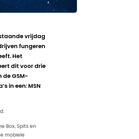
staande vrijdag
rijven fungeren
eft. Het
rt dit voor drie
an de GSM-
’s in een: MSN
d.
e Box, Spits en
de mobiele