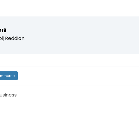
til
ij
Reddion
mmerce
usiness