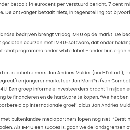
nder betaalt 14 eurocent per verstuurd bericht, 7 cent m
e. De ontvanger betaalt niets, in tegenstelling tot bijvoo
andse bedrijven brengt vrijdag IM4U op de markt. De bed
gesloten beurzen met IM4U-software, dat onder holdi
het chatprogramma onder white label – onder hun eigen 
kten initiatiefnemers Jan Andries Mulder (oud-Telfort), 
egreat) en jongerenmarketeer Jan Morri?n (van Combat)
. Een groep informele investeerders bracht 1 miljoen e
ing te financieren en de hardware te kopen. “We hebben
oorbereid op internationale groei”, aldus Jan Andries Muld
et buitenlandse mediapartners lopen nog niet. “Eerst m
aien. Als IM4U een succes is, gaan we de landsgrenzen o