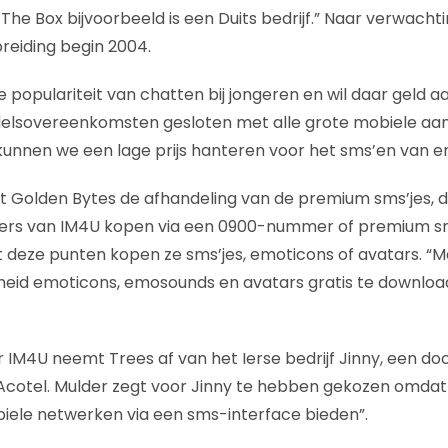
The Box bijvoorbeeld is een Duits bedrijf.” Naar verwacht
breiding begin 2004.
e populariteit van chatten bij jongeren en wil daar geld 
lsovereenkomsten gesloten met alle grote mobiele aan
 kunnen we een lage prijs hanteren voor het sms’en van e
t Golden Bytes de afhandeling van de premium sms’jes, 
kers van IM4U kopen via een 0900-nummer of premium s
deze punten kopen ze sms’jes, emoticons of avatars. “Ma
eid emoticons, emosounds en avatars gratis te downloade
 IM4U neemt Trees af van het Ierse bedrijf Jinny, een 
 Acotel. Mulder zegt voor Jinny te hebben gekozen omdat
iele netwerken via een sms-interface bieden”.