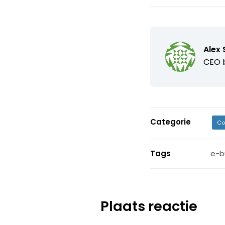
Alex S
CEO b
Categorie
Co
Tags
e-b
Plaats reactie