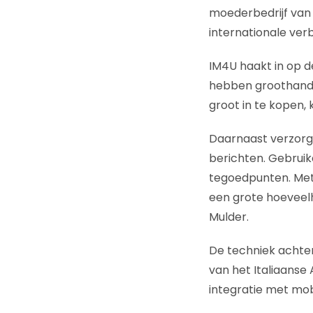
moederbedrijf van 
internationale ver
IM4U haakt in op d
hebben groothande
groot in te kopen,
Daarnaast verzorg
berichten. Gebrui
tegoedpunten. Met 
een grote hoeveelh
Mulder.
De techniek achter
van het Italiaanse
integratie met mob