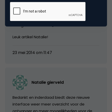
In mijn ogen een erg goede interface update
welke in de huidige tijd tot zijn recht komt. Ook
de extra tabs gaan meer overzicht in je mail
brengen vermoed ik 🙂
Leuk artikel Natalie!
23 mei 2014 om 11:47
Natalie gierveld
Bedankt en inderdaad biedt deze nieuwe
interface weer meer overzicht voor de
ontvanger en meer mogelijkheden voor de