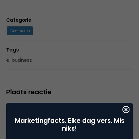
Categorie
Commerce
Tags
e-business
Plaats reactie
Je moet
ingelogd zijn op
om een reactie te
plaatsen.
Marketingfacts. Elke dag vers. Mis
niks!