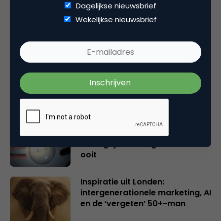
Dagelijkse nieuwsbrief
Gerelateerde artikelen
Wekelijkse nieuwsbrief
Rebel with or without a cause?
Wake-upcall voor ontwerpers
en merkeigenaren
Creatieve sector als aanjager
van innovatie en ontsluiter en
verbinder van industrieën
belangrijker en urgenter dan
ooit
Inspiratie uit Londen:
intergenerationele marketing, AI
en de ‘vergeten’ 50+-man