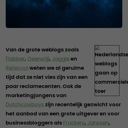
Van de grote weblogs zoals
Flabber
,
Geenstijl
,
Jaggle
en
Retecool
weten we al geruime
tijd dat ze niet vies zijn van een
paar reclamecenten. Ook de
marketingjongens van
Dutchcowboys
zijn recentelijk gezwicht voor
het aanbod van een grote uitgever en voor
businessbloggers als
Frackers
,
Janssen
,