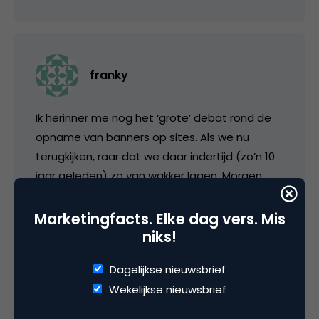
franky
Ik herinner me nog het ‘grote’ debat rond de
opname van banners op sites. Als we nu
terugkijken, raar dat we daar indertijd (zo’n 10
jaar geleden) zo van wakker lagen. Morgen,
idem met blogs.
Marketingfacts. Elke dag vers. Mis
niks!
31 mei 2005 om 08:04
Dagelijkse nieuwsbrief
Wekelijkse nieuwsbrief