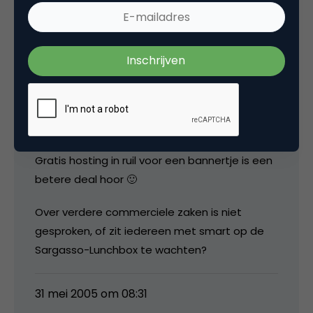
Grobbo
Ach wat is commercieel? Een stukje
kostendekking is wat anders dan grootschalig
banneren. Sommige weblogs worden
gesponsord door een hostingbedrijf en
plaatsen daar een bannertje voor, anderen
proberen de kosten te drukken mbv AdSense.
Gratis hosting in ruil voor een bannertje is een
betere deal hoor 🙂
Over verdere commerciele zaken is niet
gesproken, of zit iedereen met smart op de
Sargasso-Lunchbox te wachten?
31 mei 2005 om 08:31