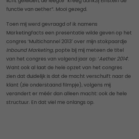
licht geleiden, de leegte “kreeg dankzij Einstein de
functie van aether”. Mooi gezegd.
Toen mij werd gevraagd of ik namens
Marketingfacts een presentatie wilde geven op het
congres ‘Multichannel 2013′ over mijn stokpaardje
Inbound Marketing
, popte bij mij meteen de titel
van het congres van volgend jaar op: ‘
Aether 2014
′.
Want ook al laat de hele opzet van het congres
zien dat duidelijk is dat de macht verschuift naar de
klant (zie onderstaand filmpje), volgens mij
verandert er méér dan alleen macht: ook de hele
structuur. En dat viel me onlangs op.