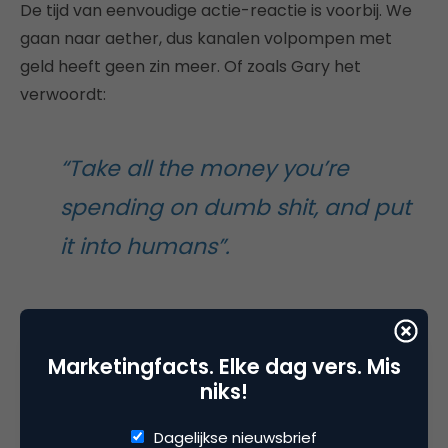
De tijd van eenvoudige actie-reactie is voorbij. We
gaan naar aether, dus kanalen volpompen met
geld heeft geen zin meer. Of zoals Gary het
verwoordt:
“Take all the money you’re
spending on dumb shit, and put
it into humans”.
Tja, zo kun je het ook zeggen.
Marketingfacts. Elke dag vers. Mis
Wat betekent dit alles nu concreet voor
niks!
marketeers? Wat je in elk geval niet moet doen is,
zoals
dit artikel
suggereert, in paniek raken. In het
Dagelijkse nieuwsbrief