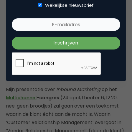
artikel wordt ingegaan op de dalende populariteit
Wekelijkse nieuwsbrief
van Facebook bij jongeren (eigen schuld, moet je
reclame maar niet belangrijker vinden dan je
gebruikers). Want dan kun je ze ‘via dat kanaal’ niet
meer bereiken. Maar hé, die jongeren gaan niet
dood hoor. Ze zitten alleen niet meer op Facebook.
Je moet gewoon ophouden met kanalen denken,
en ‘in de ether’ springen. Transparant zijn, waar dan
ook. En dat vergt een flinke cultuurverandering
inderdaad.
Mijn presentatie over
Inbound Marketing
op het
Multichannel
-congres
(24 april, theater 6, 12.20;
nee, geen broodjes) zal gaan over een toekomst
waarin de klant écht aan de macht is. Waarin
‘Customer Relationship Management’ overgaat in
‘Vendor Relationship Management’ (door de klant).