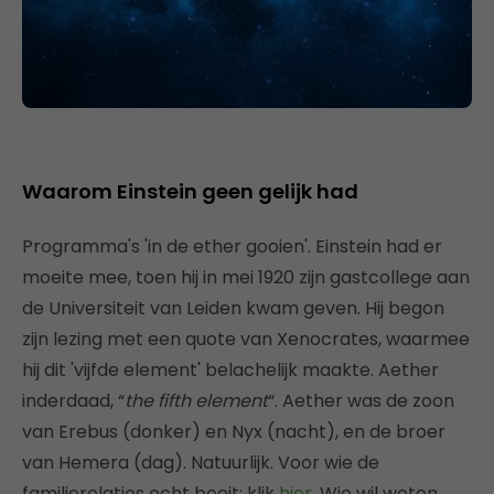
Waarom Einstein geen gelijk had
Programma's 'in de ether gooien'. Einstein had er
moeite mee, toen hij in mei 1920 zijn gastcollege aan
de Universiteit van Leiden kwam geven. Hij begon
zijn lezing met een quote van Xenocrates, waarmee
hij dit 'vijfde element' belachelijk maakte. Aether
inderdaad, “
the fifth element
“. Aether was de zoon
van Erebus (donker) en Nyx (nacht), en de broer
van Hemera (dag). Natuurlijk. Voor wie de
familierelaties echt boeit: klik
hier
. Wie wil weten