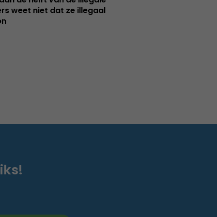
rs weet niet dat ze illegaal
en
iks!