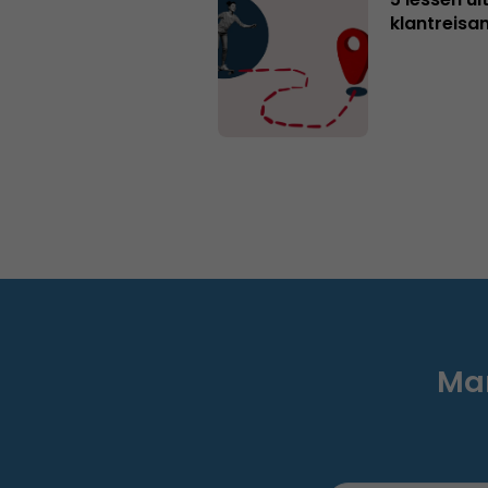
klantreisa
Mar