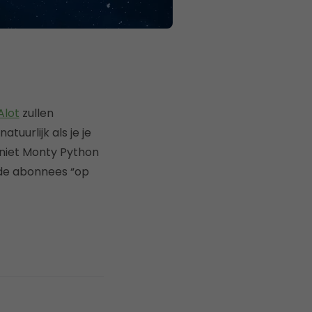
lot
zullen
atuurlijk als je je
k niet Monty Python
n de abonnees “op