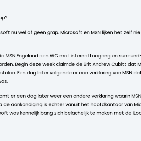
rap?
rosoft nu wel of geen grap. Microsoft en MSN lijken het zelf 
e MSN Engeland een WC met internettoegang en surround-ge
den. Begin deze week claimde de Brit Andrew Cubitt dat Mi
olen. Een dag later volgende er een verklaring van MSN dat
was.
omt er een dag later weer een andere verklaring waarin MSN
 Na de aankondiging is echter vanuit het hoofdkantoor van 
rosoft was kennelijk bang zich belachelijk te maken met de iLo