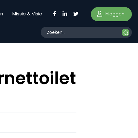
Inloggen
en
Missie & Visie
rnettoilet