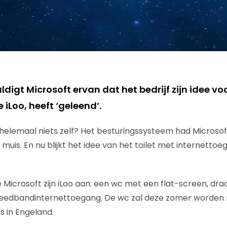
igt Microsoft ervan dat het bedrijf zijn idee vo
e iLoo, heeft ‘geleend’.
helemaal niets zelf? Het besturingssysteem had Microsof
 muis. En nu blijkt het idee van het toilet met internettoeg
 Microsoft zijn iLoo aan: een wc met een flat-screen, dra
eedbandinternettoegang. De wc zal deze zomer worden
s in Engeland.