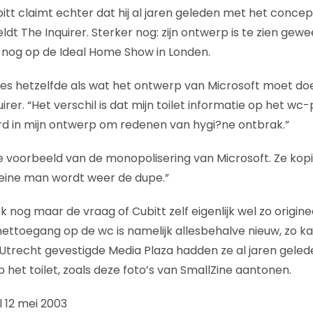
itt claimt echter dat hij al jaren geleden met het concep
t The Inquirer. Sterker nog: zijn ontwerp is te zien gewe
jk nog op de Ideal Home Show in Londen.
ies hetzelfde als wat het ontwerp van Microsoft moet doe
rer. “Het verschil is dat mijn toilet informatie op het wc-
d in mijn ontwerp om redenen van hygi?ne ontbrak.”
ste voorbeeld van de monopolisering van Microsoft. Ze kop
leine man wordt weer de dupe.”
k nog maar de vraag of Cubitt zelf eigenlijk wel zo origine
ettoegang op de wc is namelijk allesbehalve nieuw, zo 
in Utrecht gevestigde Media Plaza hadden ze al jaren gele
 het toilet, zoals deze foto’s van SmallZine aantonen.
 12 mei 2003