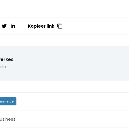
Kopieer link
Verkes
ite
mmerce
usiness