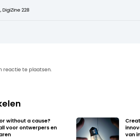
, DigiZine 228
 reactie te plaatsen.
kelen
 or without a cause?
Creat
ll voor ontwerpers en
innov
aren
van i