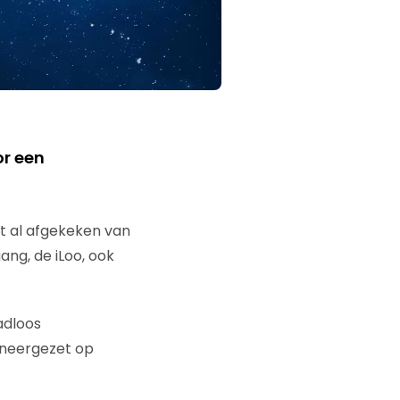
or een
t al afgekeken van
ang, de iLoo, ook
adloos
 neergezet op