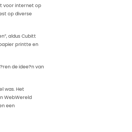
t voor internet op
est op diverse
n”, aldus Cubitt
papier printte en
i?ren de idee?n van
el was. Het
kan WebWereld
den een