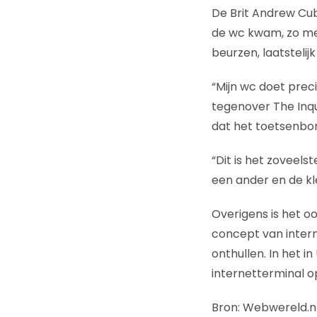
De Brit Andrew Cub
de wc kwam, zo meld
beurzen, laatsteli
“Mijn wc doet prec
tegenover The Inqui
dat het toetsenbor
“Dit is het zoveel
een ander en de k
Overigens is het oo
concept van intern
onthullen. In het 
internetterminal op
Bron: Webwereld.nl