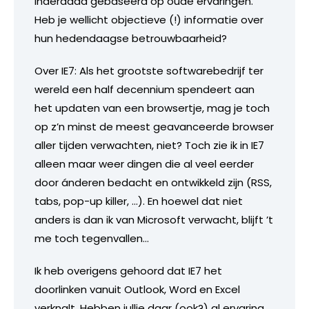
inderdaad gebaseerd op oude ervaringen.
Heb je wellicht objectieve (!) informatie over
hun hedendaagse betrouwbaarheid?
Over IE7: Als het grootste softwarebedrijf ter
wereld een half decennium spendeert aan
het updaten van een browsertje, mag je toch
op z’n minst de meest geavanceerde browser
aller tijden verwachten, niet? Toch zie ik in IE7
alleen maar weer dingen die al veel eerder
door ánderen bedacht en ontwikkeld zijn (RSS,
tabs, pop-up killer, …). En hoewel dat niet
anders is dan ik van Microsoft verwacht, blijft ’t
me toch tegenvallen…
Ik heb overigens gehoord dat IE7 het
doorlinken vanuit Outlook, Word en Excel
verknalt. Hebben jullie daar (ook?) al ervaring