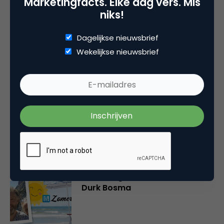
Marketingfacts. Elke dag vers. Mis
Je moet
ingelogd zijn op
om een reactie te
niks!
plaatsen.
Dagelijkse nieuwsbrief
Wekelijkse nieuwsbrief
Gerelateerde artikelen
Marketingfacts Zomercheck –
Vita Kovalenko
Marketingfacts Zomercheck –
Durk Bosma