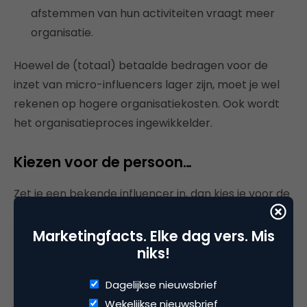
afstemmen van hun activiteiten vraagt meer
organisatie.
Hoewel de (totaal) betaalde bedragen voor de
inzet van micro-influencers lager zijn, moet je wel
rekenen op hogere organisatiekosten. Ook wordt
het organisatieproces ingewikkelder.
Kiezen voor de persoon…
Zet je een bekende influencer in, dan kies je voor de
persoon. Je laat het imago en het bereik van die
persoon afstralen op je product of merk. Dit is
Marketingfacts. Elke dag vers. Mis
interessant als bereik een belangrijk doel is. Ook
niks!
voor imagoversterking is dit een geschikte aanpak.
Dagelijkse nieuwsbrief
Een voorbeeld van een campagne die gericht is op
Wekelijkse nieuwsbrief