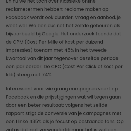
En nu we het toch over klassieke online
reclametermen hebben: reclame maken op
Facebook wordt ook duurder. Vraag en aanbod, je
weet wel. We zien dus net het zelfde gebeuren als
bijvoorbeeld bij Google. Het onderzoek toonde dat
de CPM (Cost Per Mille of kost per duizend
impressies) toenam met 45% in het tweede
kwartaal van dit jaar tegenover dezelfde periode
een jaar eerder. De CPC (Cost Per Click of kost per
klik) steeg met 74%.
Interessant voor wie graag campagnes voert op
Facebook en die prijsstijgingen wat wil tegen gaan
door een beter resultaat: volgens het zelfde
rapport stijgt de conversie van je campagnes met
een flinke 435% als je focust op bestaande fans. Op
zich is dat niet verwonderlijk maar het is wel een