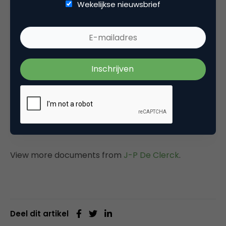
Wekelijkse nieuwsbrief
View more documents from
J-P De Clerck
.
Deel dit artikel