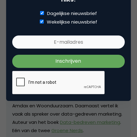
Dagelijkse nieuwsbrief
Wekelijkse nieuwsbrief
Deel dit artikel
Kopieer link
Danny Oosterveer
Data-gedreven digital marketeer bij
Datasexual
Data-gedreven digital marketeer
. Resident bij
Amdax en Woonduurzaam. Daarnaast vertel ik
vaak als spreker over data-gedreven marketing.
Auteur van het boek
Data-bedreven marketing
.
Eén van de twee
Groene Nerds
.