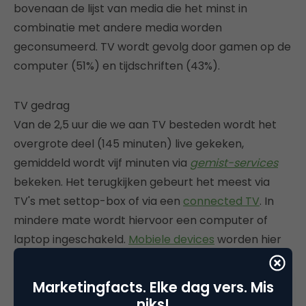
bovenaan de lijst van media die het minst in
combinatie met andere media worden
geconsumeerd. TV wordt gevolg door gamen op de
computer (51%) en tijdschriften (43%).
TV gedrag
Van de 2,5 uur die we aan TV besteden wordt het
overgrote deel (145 minuten) live gekeken,
gemiddeld wordt vijf minuten via
gemist-services
bekeken. Het terugkijken gebeurt het meest via
TV's met settop-box of via een
connected TV
. In
mindere mate wordt hiervoor een computer of
laptop ingeschakeld.
Mobiele devices
worden hier
nog maar zeer weinig voor gebruikt.
Marketingfacts. Elke dag vers. Mis
Afbeelding:
Thomas van de Weerd
(cc)
niks!