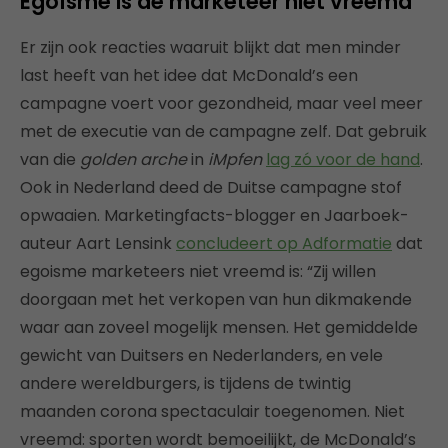
Egoïsme is de marketeer niet vreemd
Er zijn ook reacties waaruit blijkt dat men minder
last heeft van het idee dat McDonald’s een
campagne voert voor gezondheid, maar veel meer
met de executie van de campagne zelf. Dat gebruik
van die
golden arche
in
iMpfen
lag zó voor de hand
.
Ook in Nederland deed de Duitse campagne stof
opwaaien. Marketingfacts-blogger en Jaarboek-
auteur Aart Lensink
concludeert op Adformatie
dat
egoisme marketeers niet vreemd is: “Zij willen
doorgaan met het verkopen van hun dikmakende
waar aan zoveel mogelijk mensen. Het gemiddelde
gewicht van Duitsers en Nederlanders, en vele
andere wereldburgers, is tijdens de twintig
maanden corona spectaculair toegenomen. Niet
vreemd: sporten wordt bemoeilijkt, de McDonald’s