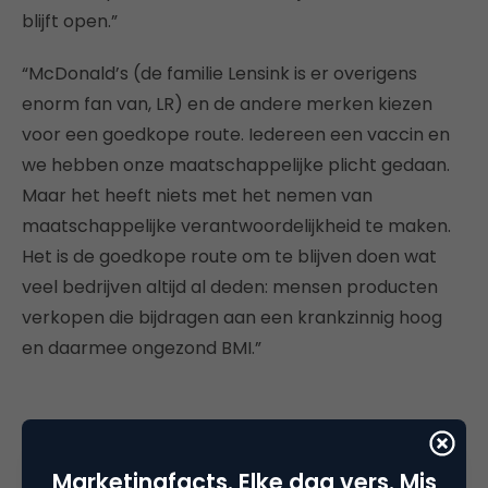
blijft open.”
“McDonald’s (de familie Lensink is er overigens
enorm fan van, LR) en de andere merken kiezen
voor een goedkope route. Iedereen een vaccin en
we hebben onze maatschappelijke plicht gedaan.
Maar het heeft niets met het nemen van
maatschappelijke verantwoordelijkheid te maken.
Het is de goedkope route om te blijven doen wat
veel bedrijven altijd al deden: mensen producten
verkopen die bijdragen aan een krankzinnig hoog
en daarmee ongezond BMI.”
Marketingfacts. Elke dag vers. Mis
Deel dit artikel