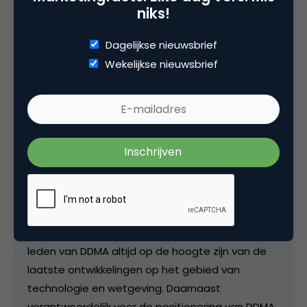
niks!
Kopieer link
Dagelijkse nieuwsbrief
Wekelijkse nieuwsbrief
luuk ros
Team Lead Content & Community bij
DDMA
Bij DDMA verantwoordelijk voor het aansturen van
het team dat het kennisaanbod van onze
vereniging samenstelt, met een mix van
congressen, kennissessies en publicaties. Samen
met onze commissies zorgen we ervoor dat de
leden van DDMA altijd op de hoogte zijn van de
laatste ontwikkelingen op het gebied van
technologie en wetgeving. Daarnaast
verantwoordelijk voor de positionering van DDMA