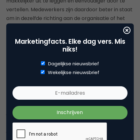
makkelijker uit te leggen en eenvoudiger door te
vertellen. Medewerkers zijn daardoor beter in staat
om in dezelfde richting aan de organisatie of het
merk te werken. Dat stimuleert, dat motiveert, en
daar heeft uiteindelijk iedereen baat bij.
Marketingfacts. Elke dag vers. Mis
niks!
Terug naar Lewis. Zijn stelling is dat kleine merken
zich moeten concentreren op ondernemerschap
Dagelijkse nieuwsbrief
en bekendheid. Maar juist als je weinig tijd, geld en
Wekelijkse nieuwsbrief
capaciteit hebt, is het belangrijk dat je je middelen
zo efficiënt en effectief mogelijk inzet. Dat kan
alleen als je vlijmscherpe keuzes maakt die
gebaseerd zijn op je doelstellingen, je doelgroep en
je positionering. Op merkstrategie dus. Keuzes die
ervoor zorgen dat je op het juiste moment, bij de
juiste groep, met de juiste boodschap een aanbod
doet dat jouw potentiële klant herkent als een