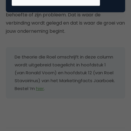
relevante en waardevolle oplossing voor zijn
behoefte of zijn probleem. Dat is waar de
verbinding wordt gelegd en dat is waar de groei van
jouw onderneming begint.
De theorie die Roel omschrijft in deze column
wordt uitgebreid toegelicht in hoofdstuk 1
(van Ronald Voorn) en hoofdstuk 12 (van Roel
Stavoirinus) van het Marketingfacts Jaarboek.
Bestel ‘m
hier
.