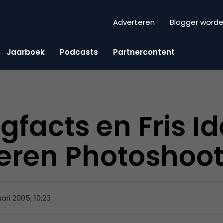
Adverteren
Blogger word
Jaarboek
Podcasts
Partnercontent
gfacts en Fris I
eren Photoshoot
uari 2005, 10:23