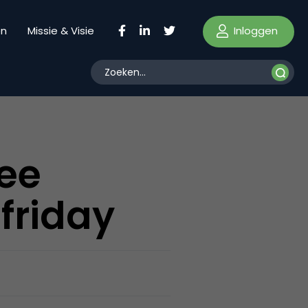
Inloggen
en
Missie & Visie
dee
friday