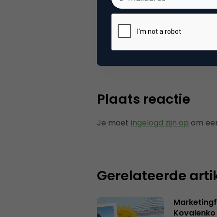
Categorie
Fa
Tags
mar
Plaats reactie
Je moet
ingelogd zijn op
om een
Gerelateerde arti
Marketingf
Kovalenko