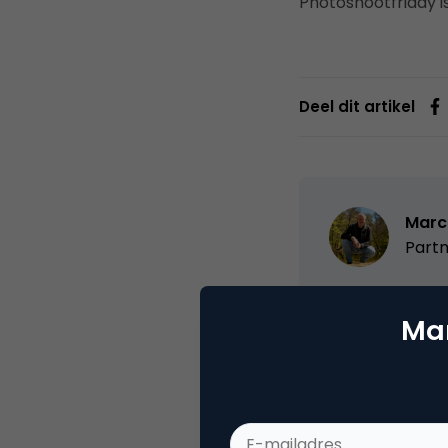
Photoshootfriday is
Deel dit artikel
Marc
Partn
Oprichter/partn
Mar
VPRO, Bestuur Lu