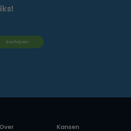
iks!
Over
Kansen