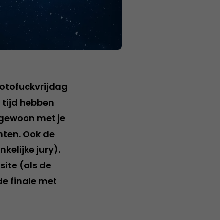
fotofuckvrijdag
 tijd hebben
e gewoon met je
nten. Ook de
kelijke jury).
ite (als de
de finale met