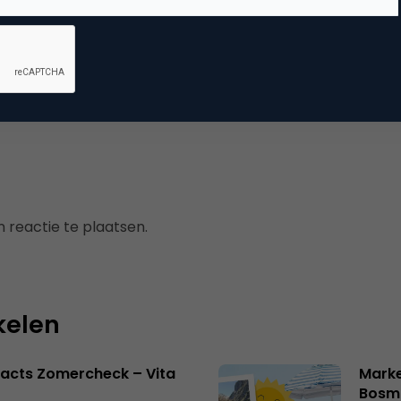
cts
ketingfacts
 reactie te plaatsen.
kelen
acts Zomercheck – Vita
Marke
Bosm