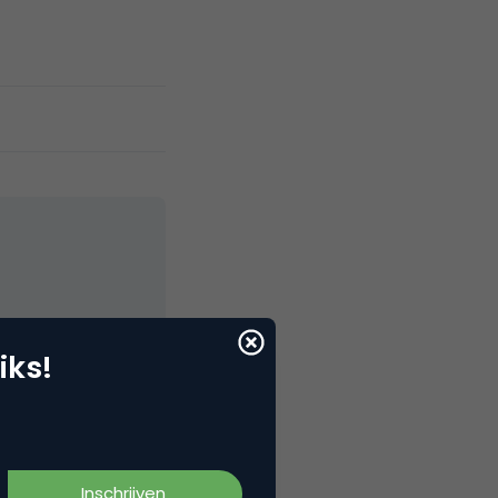
elNext, RvT
iks!