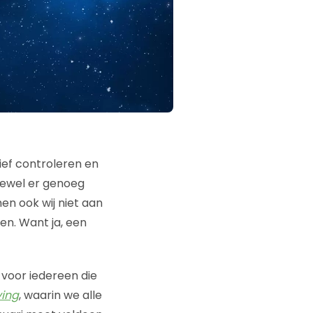
tief controleren en
oewel er genoeg
omen ook wij niet aan
en. Want ja, een
 voor iedereen die
ving
, waarin we alle