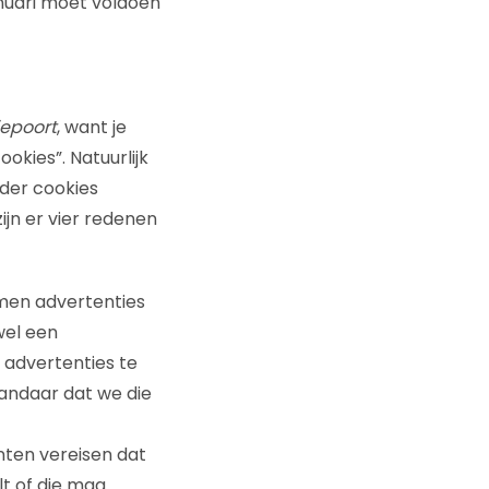
anuari moet voldoen
epoort
, want je
okies”. Natuurlijk
nder cookies
zijn er vier redenen
ormen advertenties
wel een
n advertenties te
ndaar dat we die
anten vereisen dat
t of die mag