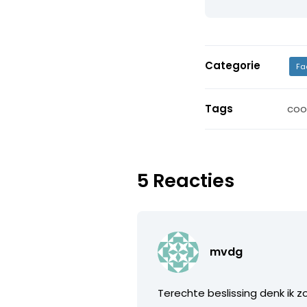
Categorie
Fa
Tags
coo
5 Reacties
mvdg
Terechte beslissing denk ik z