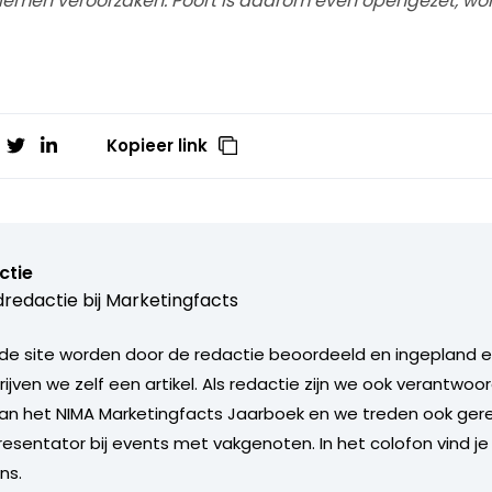
men veroorzaken. Poort is daarom even opengezet, wordt 
Kopieer link
ctie
redactie bij
Marketingfacts
de site worden door de redactie beoordeeld en ingepland en 
rijven we zelf een artikel. Als redactie zijn we ook verantwoor
an het NIMA Marketingfacts Jaarboek en we treden ook gere
esentator bij events met vakgenoten. In het colofon vind je
ns.