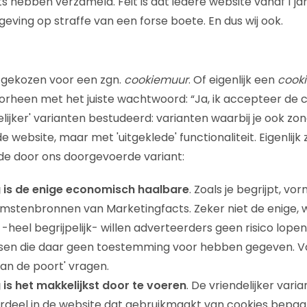
s hebben verzameld. Feit is dat iedere website vanaf 1 j
eving op straffe van een forse boete. En dus wij ook.
 gekozen voor een zgn.
cookiemuur
. Of eigenlijk een
cooki
rheen met het juiste wachtwoord: “Ja, ik accepteer de co
lijker' varianten bestudeerd: varianten waarbij je ook zo
e website, maar met 'uitgeklede' functionaliteit. Eigenlijk 
de door ons doorgevoerde variant:
 is de enige economisch haalbare
. Zoals je begrijpt, v
mstenbronnen van Marketingfacts. Zeker niet de enige, 
 -heel begrijpelijk- willen adverteerders geen risico lope
en die daar geen toestemming voor hebben gegeven. Va
an de poort' vragen.
is het makkelijkst door te voeren
. De vriendelijker vari
erdeel in de website dat gebruikmaakt van cookies bepaal