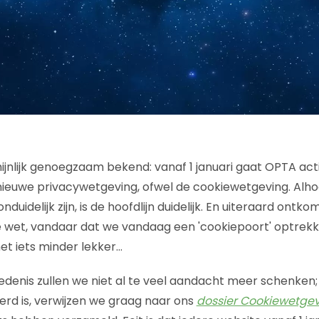
chijnlijk genoegzaam bekend: vanaf 1 januari gaat OPTA ac
ieuwe privacywetgeving, ofwel de cookiewetgeving. Alh
 onduidelijk zijn, is de hoofdlijn duidelijk. En uiteraard ontk
 wet, vandaar dat we vandaag een 'cookiepoort' optrekk
net iets minder lekker…
denis zullen we niet al te veel aandacht meer schenken;
erd is, verwijzen we graag naar ons
dossier Cookiewetge