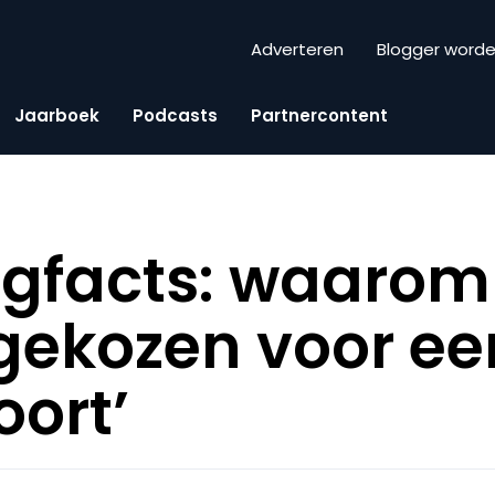
Adverteren
Blogger word
Jaarboek
Podcasts
Partnercontent
ngfacts: waarom
gekozen voor ee
oort’