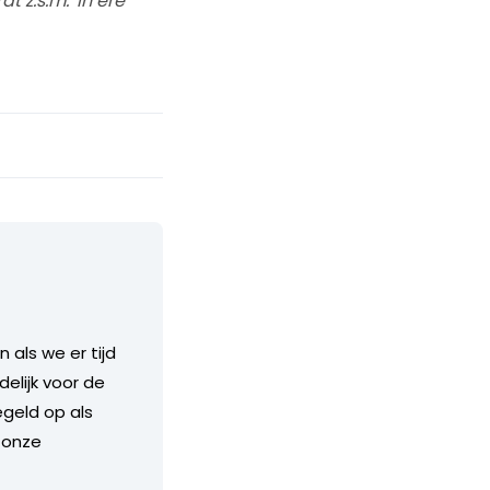
z.s.m. 'in ere'
als we er tijd
delijk voor de
geld op als
 onze