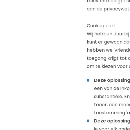
relevante blogpost
aan de privacywetg
Cookiepoort
Wij hebben daarbij
kunt er gewoon doo
hebben we 'vriende
toegang krijgt tot d
om te kiezen voor 
Deze oplossing
een van de inko
substantiële. En
tonen aan mens
toestemming 'a
Deze oplossing 
je voor elk ond