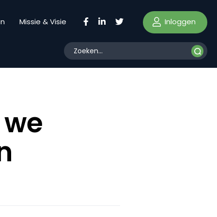
Inloggen
en
Missie & Visie
 we
n