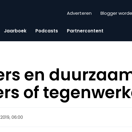
Adverteren
Blogger word
Jaarboek
Podcasts
Partnercontent
ers en duurzaam
ers of tegenwerk
i 2019, 06:00