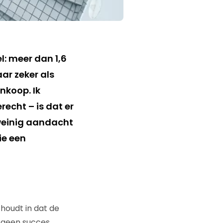
l: meer dan 1,6
ar zeker als
nkoop. Ik
echt – is dat er
weinig aandacht
ie een
 houdt in dat de
n geen succes