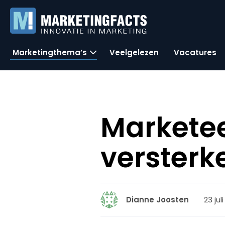
Marketingthema’s
Veelgelezen
Vacatures
Markete
versterk
23 jul
Dianne Joosten