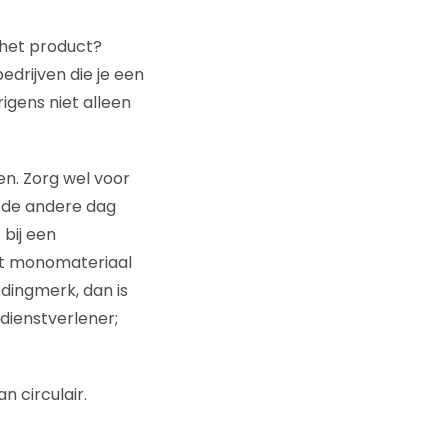
 het product?
edrijven die je een
igens niet alleen
n. Zorg wel voor
p de andere dag
bij een
uit monomateriaal
dingmerk, dan is
 dienstverlener;
n circulair.