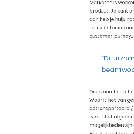
Marketeers werken
product. Je kunt al
dan heb je hulp nod
dit nu beter in ka
customer journey…
“Duurzaam
beantwoor
Duurzaamheid of ci
Waar is het van g
getransporteerd / 
wordt het afgedank
mogelijkheden zijn 
Hoe kan dat beter