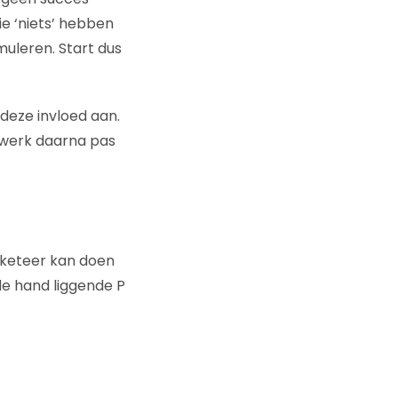
ie ‘niets’ hebben
uleren. Start dus
 deze invloed aan.
n werk daarna pas
arketeer kan doen
de hand liggende P