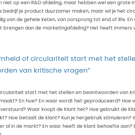
 niet op een R&D afdeling, maar hebben wel een grote i
s bedrijf je product duurzamer maken, maar wil je het cir
ig van de gehele keten, van oorsprong tot end of life. En
art brengen dan de marketingafdeling? Het heeft immers 
heid of circulariteit start met het stell
den van kritische vragen”
rculariteit start met het stellen en beantwoorden van kr
emaakt? En hoe? En waar wordt het geproduceerd? Hoe 
verstuurd? Waar koopt de klant het? Hoe gebruikt de kla
t? Hoe betaalt de klant? Kun je hergebruik stimuleren? 
er al in de markt? En waar heeft de klant behoefte aan? E
?