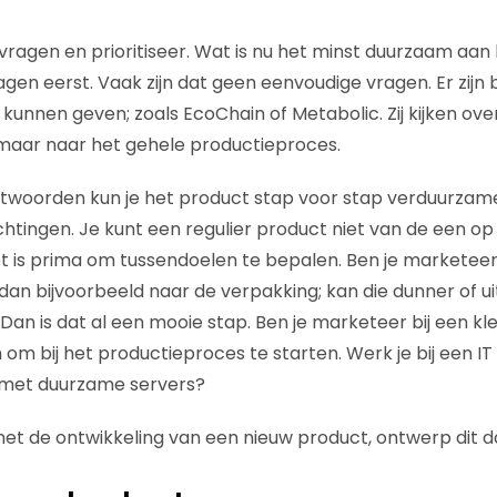
 vragen en prioritiseer. Wat is nu het minst duurzaam aan
en eerst. Vaak zijn dat geen eenvoudige vragen. Er zijn b
kunnen geven; zoals EcoChain of Metabolic. Zij kijken over
maar naar het gehele productieproces.
twoorden kun je het product stap voor stap verduurzame
chtingen. Je kunt een regulier product niet van de een o
et is prima om tussendoelen te bepalen. Ben je marketeer 
k dan bijvoorbeeld naar de verpakking; kan die dunner of 
n is dat al een mooie stap. Ben je marketeer bij een kle
h om bij het productieproces te starten. Werk je bij een IT
 met duurzame servers?
met de ontwikkeling van een nieuw product, ontwerp dit da