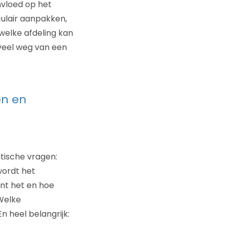
nvloed op het
culair aanpakken,
 welke afdeling kan
veel weg van een
en en
itische vragen:
wordt het
nt het en hoe
Welke
n heel belangrijk: