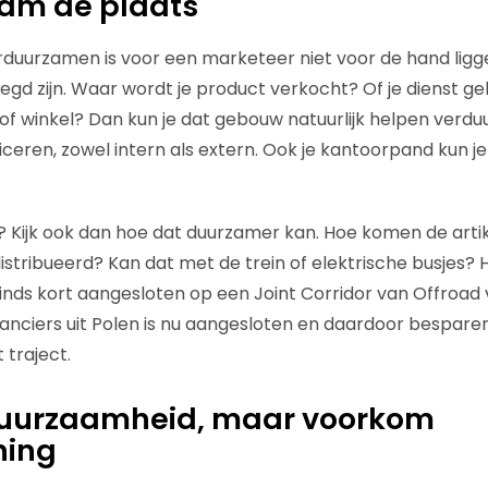
am de plaats
rduurzamen is voor een marketeer niet voor de hand ligg
egd zijn. Waar wordt je product verkocht? Of je dienst ge
C of winkel? Dan kun je dat gebouw natuurlijk helpen ver
ren, zowel intern als extern. Ook je kantoorpand kun je
n? Kijk ook dan hoe dat duurzamer kan. Hoe komen de arti
stribueerd? Kan dat met de trein of elektrische busjes? H
inds kort aangesloten op een Joint Corridor van Offroad
anciers uit Polen is nu aangesloten en daardoor bespar
 traject.
uurzaamheid, maar voorkom
hing