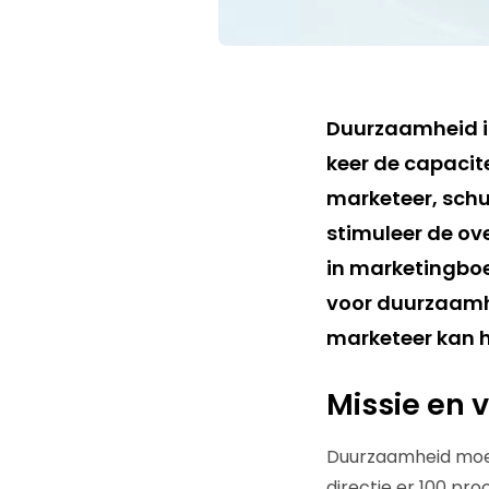
Duurzaamheid is
keer de capacite
marketeer, schul
stimuleer de ov
in marketingboe
voor duurzaamhe
marketeer kan 
Missie en v
Duurzaamheid moet o
directie er 100 pr