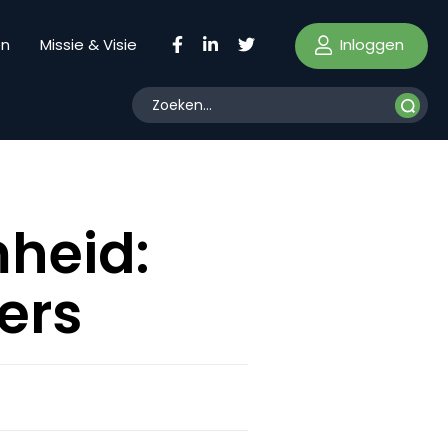
Inloggen
en
Missie & Visie
heid:
ers