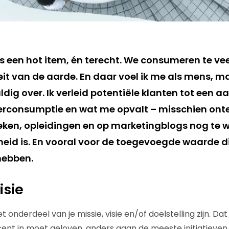
 een hot item, én terecht. We consumeren te vee
it van de aarde. En daar voel ik me als mens, ma
dig over. Ik verleid potentiële klanten tot een aa
erconsumptie en wat me opvalt – misschien onter
ken, opleidingen en op marketingblogs nog te 
id is. En vooral voor de toegevoegde waarde d
hebben.
isie
nderdeel van je missie, visie en/of doelstelling zijn. Dat
ocent in moet geloven, anders gaan de meeste initiatieve