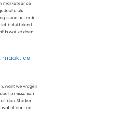
en marketeer de
gedeelte als
g is aan het orde
niet betuttelend
’ is wat ze doen
t maakt de
n, want we vragen
deel je misschien
 dit dan. Sterker
novatief bent en