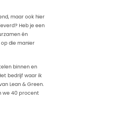
end, maar ook hier
leverd? Heb je een
duurzamen én
 op die manier
kelen binnen en
et bedrijf waar ik
 van Lean & Green.
en we 40 procent