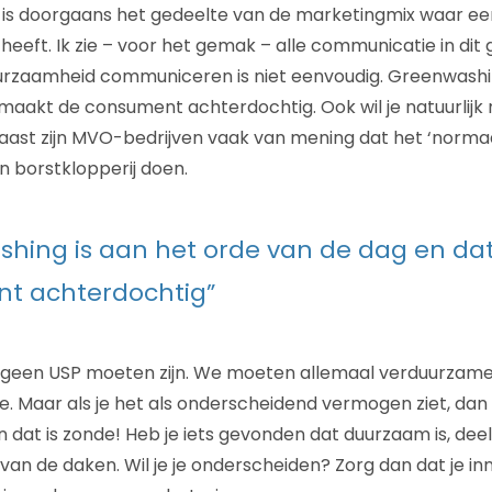
 is doorgaans het gedeelte van de marketingmix waar e
eeft. Ik zie – voor het gemak – alle communicatie in dit 
urzaamheid communiceren is niet eenvoudig. Greenwashin
maakt de consument achterdochtig. Ook wil je natuurlijk 
st zijn MVO-bedrijven vaak van mening dat het ‘normaal
an borstklopperij doen.
hing is aan het orde van de dag en da
t achterdochtig”
geen USP moeten zijn. We moeten allemaal verduurzame
e. Maar als je het als onderscheidend vermogen ziet, dan 
n dat is zonde! Heb je iets gevonden dat duurzaam is, deel
van de daken. Wil je je onderscheiden? Zorg dan dat je in