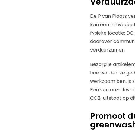
Verduurza
De P van Plaats ve
kan een rol weggel
fysieke locatie: D
daarover communice
verduurzamen.
Bezorg je artikele
hoe worden ze gedi
werkzaam ben, is s
Een van onze lever
CO2-uitstoot op dit
Promoot d
greenwas