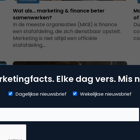
Innovatie
Wat als… marketing & finance beter
Ma
samenwerken?
of
In de meeste organisaties (MKB) is finance
Du
een stafafdeling, die zich dienstbaar opstelt.
co
Marketing is niet altijd een officiële
ca
stafafdeling,…
ketingfacts. Elke dag vers. Mis n
Dagelijkse nieuwsbrief
Wekelijkse nieuwsbrief
Contentmarketing & Storytelling
Het verschil tussen influencers en celebrity
endorsers