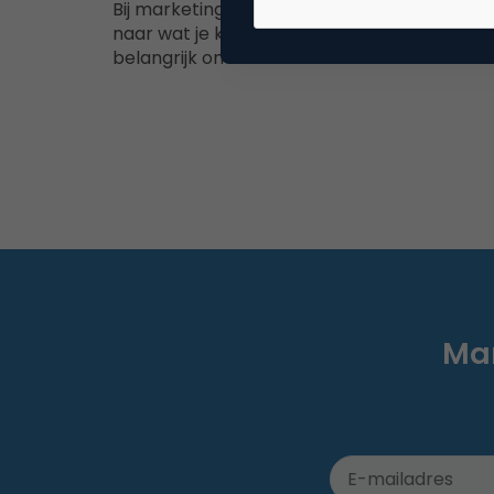
Bij marketing kijk je naar je eigen kwaliteiten
naar wat je klanten willen, maar het is ook
belangrijk om te weten…
Mar