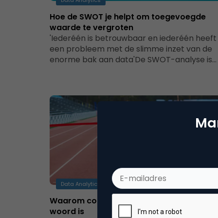
Data Analytics
Hoe de SWOT je helpt om toegevoegde
waarde te vergroten
'Iederéén is betrouwbaar en iederéén heeft
een probleem met de slimme inzet van de
enorme bak aan data'De SWOT-analyse is…
Mar
Data Analytics
Waarom concurrentie-analyse geen vies
woord is