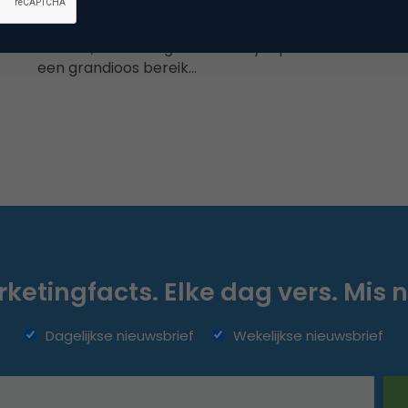
 en
George Clooney voor Nespresso, Sylvester
Stalone voor Remia, Sarah Jessica Parker voor
Blokker, een Instagram-Beauty Squad met
een grandioos bereik…
ketingfacts. Elke dag vers. Mis n
Dagelijkse nieuwsbrief
Wekelijkse nieuwsbrief