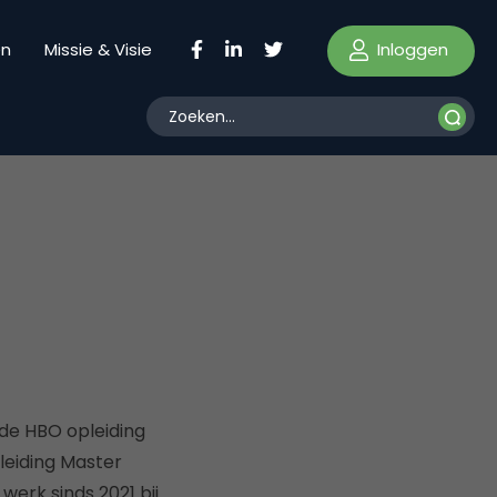
Inloggen
en
Missie & Visie
 de HBO opleiding
leiding Master
werk sinds 2021 bij