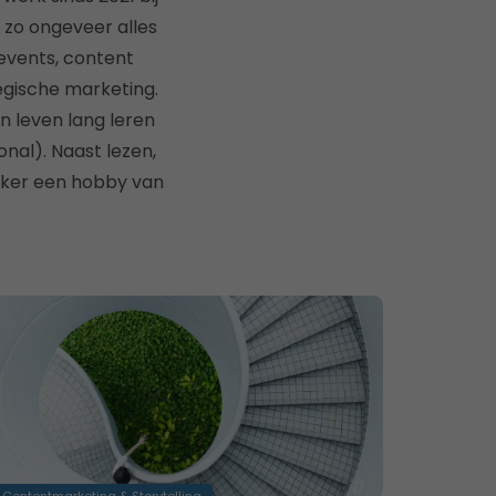
 zo ongeveer alles
 events, content
egische marketing.
n leven lang leren
nal). Naast lezen,
zeker een hobby van