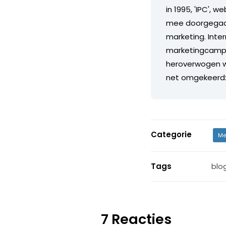
in 1995, 'IPC', w
mee doorgegaan.
marketing. Inte
marketingcampa
heroverwogen wor
net omgekeerd: 
Categorie
Me
Tags
blo
7 Reacties