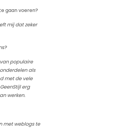
 te gaan voeren?
ft mij dat zeker
ns?
t van populaire
eonderdelen als
nd met de vele
 GeenStijl erg
kan werken.
n met weblogs te