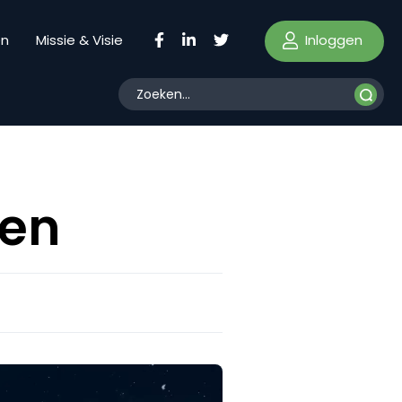
Inloggen
en
Missie & Visie
gen