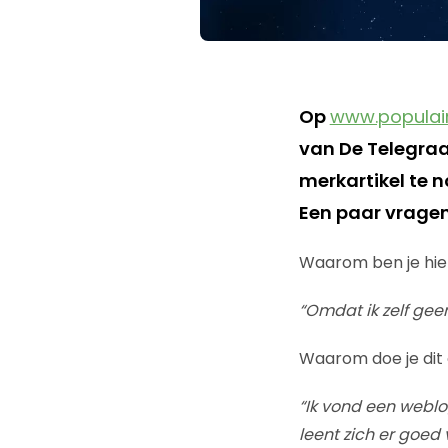
Op
www.populair
van De Telegraa
merkartikel te 
Een paar vrage
Waarom ben je hi
“Omdat ik zelf gee
Waarom doe je dit
“Ik vond een webl
leent zich er goed 