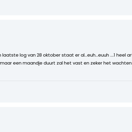
7
n laatste log van 28 oktober staat er al…euh…euuh ….1 heel art
 maar een maandje duurt zal het vast en zeker het wachten