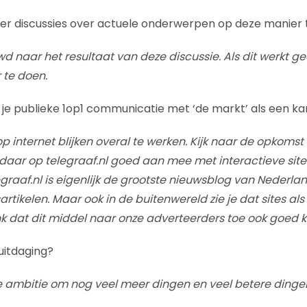
eer discussies over actuele onderwerpen op deze manier
d naar het resultaat van deze discussie. Als dit werkt gee
 te doen.
 je publieke 1op1 communicatie met ‘de markt’ als een ka
op internet blijken overal te werken. Kijk naar de opkoms
daar op telegraaf.nl goed aan mee met interactieve sit
egraaf.nl is eigenlijk de grootste nieuwsblog van Nederla
rtikelen. Maar ook in de buitenwereld zie je dat sites als
denk dat dit middel naar onze adverteerders toe ook goed 
uitdaging?
e ambitie om nog veel meer dingen en veel betere dinge