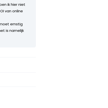
ben ik hier niet
OI van online
moet ernstig
et is namelijk