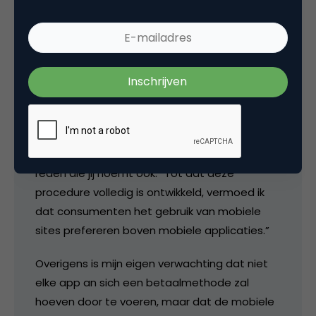
bramkoster
@Serge: in de conclusie staat het niet
expliciet, maar in de inleiding en de rest van
het artikel wel: het gaat hier om iDeal-
betalingen vanuit een app. Er staat om de
reden die jij noemt ook: “Tot dat deze
procedure volledig is ontwikkeld, vermoed ik
dat consumenten het gebruik van mobiele
sites prefereren boven mobiele applicaties.”
Overigens is mijn eigen verwachting dat niet
elke app an sich een betaalmethode zal
hoeven door te voeren, maar dat de mobiele