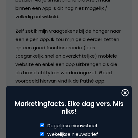
binnen een App is dit nog niet mogelijk /
volledig ontwikkeld.
Zelf zet ik mijn vraagtekens bij de honger naar
een eigen app. Ik zou mijn geld eerder zetten
op een goed functionerende (lees
toegankelijk, snel en overzichtelijke) mobiele
website en enkel een app uitbrengen als die
als brand utility kan worden ingezet. Goed
voorbeeld hiervan vind ik de Pathé app:
gecombineerd met de bioscoopagenda en
de trailers van iedere film, eenvoudig je ticket
Marketingfacts. Elke dag vers. Mis
d.m.v. bijvoorbeeld Paypal (die wel!) bestellen.
niks!
23 maart 2012 om 09:27
Dagelijkse nieuwsbrief
Wekelijkse nieuwsbrief