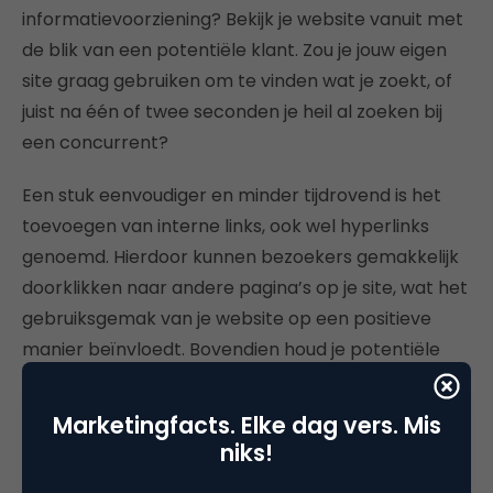
informatievoorziening? Bekijk je website vanuit met
de blik van een potentiële klant. Zou je jouw eigen
site graag gebruiken om te vinden wat je zoekt, of
juist na één of twee seconden je heil al zoeken bij
een concurrent?
Een stuk eenvoudiger en minder tijdrovend is het
toevoegen van interne links, ook wel hyperlinks
genoemd. Hierdoor kunnen bezoekers gemakkelijk
doorklikken naar andere pagina’s op je site, wat het
gebruiksgemak van je website op een positieve
manier beïnvloedt. Bovendien houd je potentiële
klanten langer vast, wat de waarde van je site ook
ten goede komt.
Marketingfacts. Elke dag vers. Mis
niks!
Een linkbuilding company vinden die