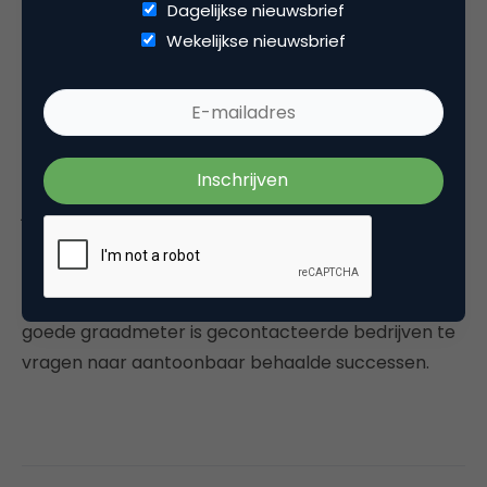
werkt
Dagelijkse nieuwsbrief
Wekelijkse nieuwsbrief
Ben je er vervolgens aan toe om een samenwerking
aan te gaan met een professionele linkbuilding
company, dan ontdek je al snel dat er zo
ongelooflijk veel opties zijn, dat je je afvraagt
bij
welk bedrijf je nu écht in de beste handen bent
. Wil
je de absolute top bereiken, dan is het belangrijk
kritisch te zijn én te blijven. Kies voor een site die
goed aangeschreven staat en die het liefst
overstroomt van louter positieve reviews. Ook een
goede graadmeter is gecontacteerde bedrijven te
vragen naar aantoonbaar behaalde successen.