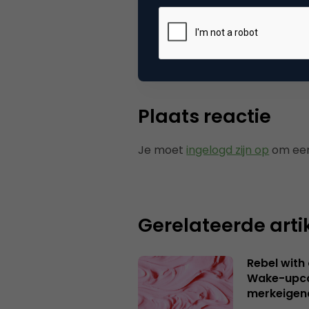
Categorie
Co
Tags
nie
Plaats reactie
Je moet
ingelogd zijn op
om een
Gerelateerde arti
Rebel with
Wake-upca
merkeigen