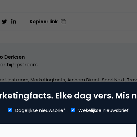
Kopieer link
o Derksen
er bij
Upstream
er Upstream, Marketingfacts, Arnhem Direct, SportNext, Trav
xor Live, social business, onderwijs, fotografie en vader!
ketingfacts. Elke dag vers. Mis n
Dagelijkse nieuwsbrief
Wekelijkse nieuwsbrief