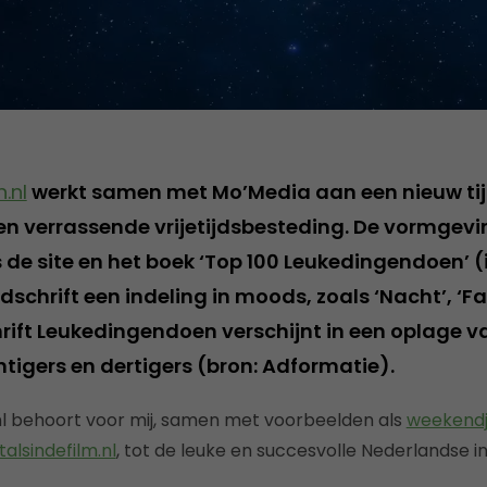
.nl
werkt samen met Mo’Media aan een nieuw tij
n verrassende vrijetijdsbesteding. De vormgevi
s de site en het boek ‘Top 100 Leukedingendoen’ 
jdschrift een indeling in moods, zoals ‘Nacht’, ‘Fam
chrift Leukedingendoen verschijnt in een oplage 
intigers en dertigers (bron: Adformatie).
l behoort voor mij, samen met voorbeelden als
weekendj
talsindefilm.nl
, tot de leuke en succesvolle Nederlandse in