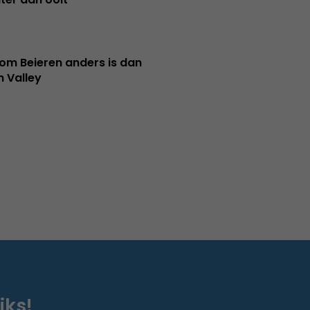
m Beieren anders is dan
n Valley
iks!