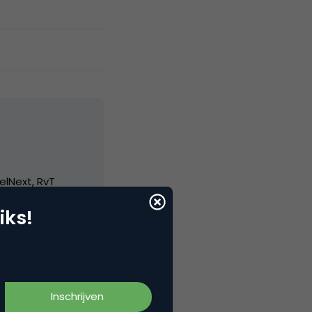
elNext, RvT
iks!