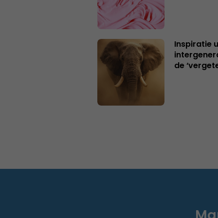
Inspiratie 
intergener
de ‘verget
Mar