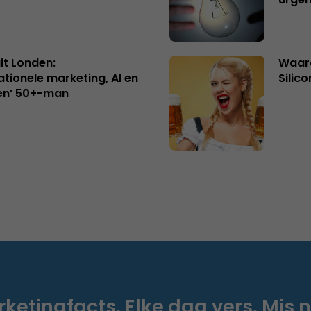
uit Londen:
Waaro
ationele marketing, AI en
Silico
en’ 50+-man
ketingfacts. Elke dag vers. Mis n