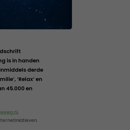
dschrift
ng is in handen
(inmiddels derde
ilie’, ‘Relax’ en
van 45.000 en
eweg.nl
,
ternetiniatieven.