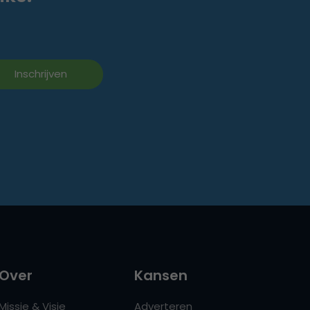
Over
Kansen
Missie & Visie
Adverteren