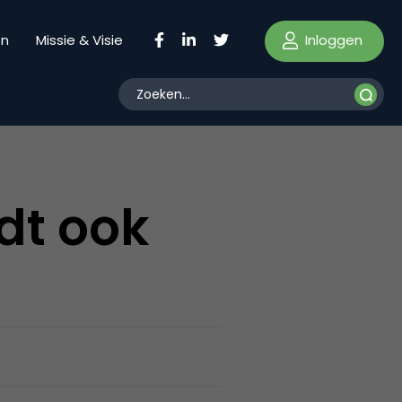
Inloggen
en
Missie & Visie
dt ook