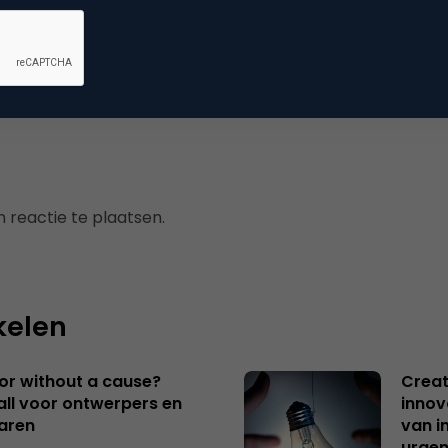
mmerce
uws
 reactie te plaatsen.
kelen
 or without a cause?
Creat
ll voor ontwerpers en
innov
aren
van i
urgen