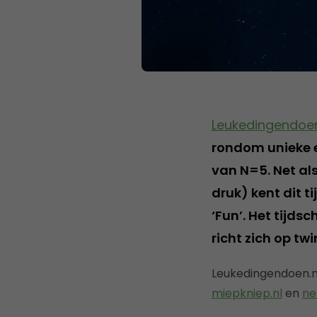
Leukedingendoen
rondom unieke e
van N=5. Net al
druk) kent dit ti
‘Fun’. Het tijds
richt zich op tw
Leukedingendoen.n
miepkniep.nl
en
ne