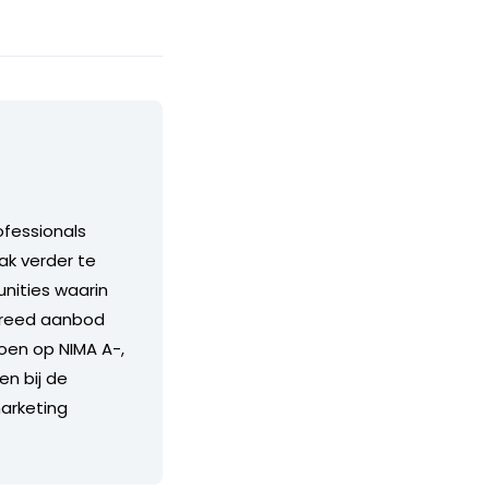
ofessionals
ak verder te
unities waarin
 breed aanbod
doen op NIMA A-,
en bij de
arketing