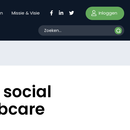
Inloggen
en
Missie & Visie
 social
bcare