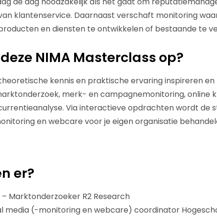
daag de dag noodzakelijk als het gaat om reputatiemana
 van klantenservice. Daarnaast verschaft monitoring waar
producten en diensten te ontwikkelen of bestaande te v
 deze NIMA Masterclass op?
theoretische kennis en praktische ervaring inspireren e
marktonderzoek, merk- en campagnemonitoring, online k
rrentieanalyse. Via interactieve opdrachten wordt de s
onitoring en webcare voor je eigen organisatie behandel
n er?
– Marktonderzoeker R2 Research
al media (-monitoring en webcare) coordinator Hogesch