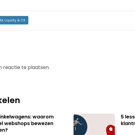
M, Loyalty & CX
 reactie te plaatsen.
kelen
winkelwagens: waarom
5 les
eel webshops bewezen
klant
en?