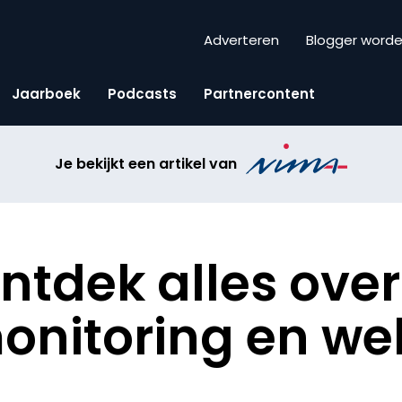
Adverteren
Blogger word
Jaarboek
Podcasts
Partnercontent
Je bekijkt een artikel van
ntdek alles over
onitoring en we