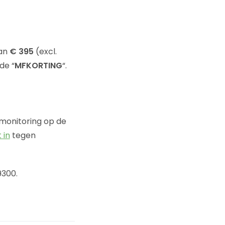
van
€ 395
(excl.
de “
MFKORTING
“.
 monitoring op de
 in
tegen
9300.