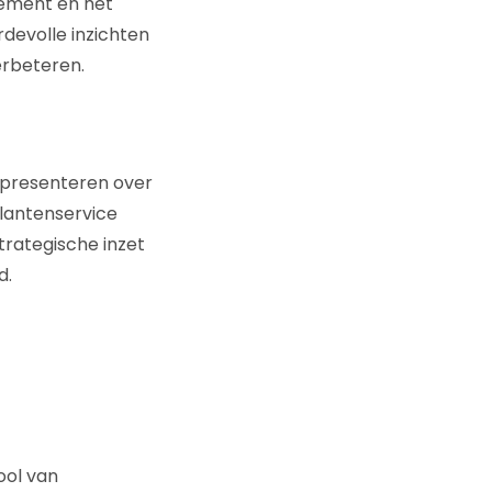
gement en het
devolle inzichten
erbeteren.
n presenteren over
lantenservice
trategische inzet
d.
ool van