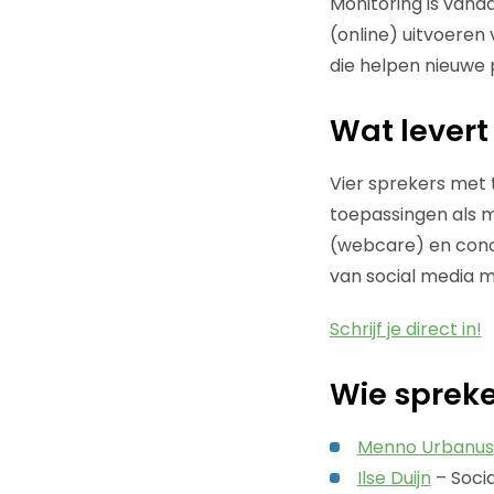
Monitoring is van
(online) uitvoeren
die helpen nieuwe 
Wat levert
Vier sprekers met 
toepassingen als 
(webcare) en concu
van social media m
Schrijf je direct in!
Wie spreke
Menno Urbanus
Ilse Duijn
– Soci