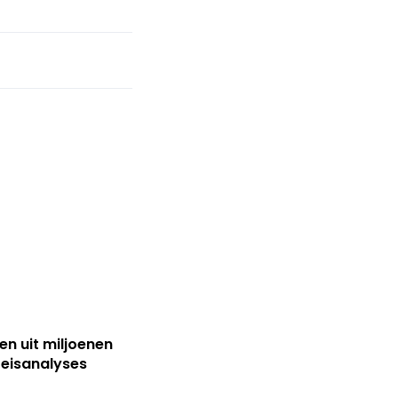
sen uit miljoenen
reisanalyses