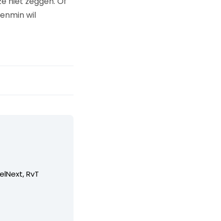
e niet zeggen. Of
enmin wil
elNext, RvT