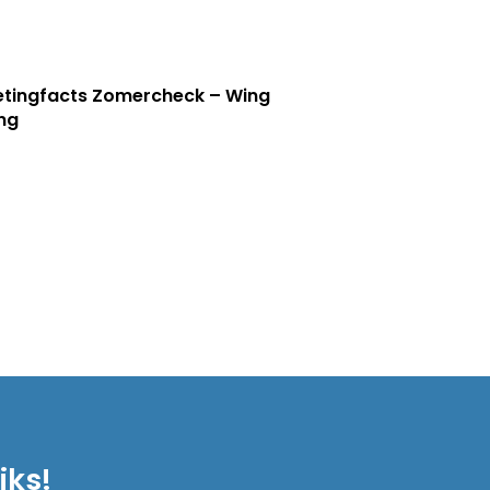
tingfacts Zomercheck – Wing
ng
iks!