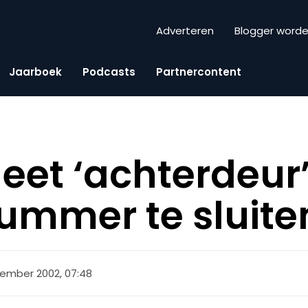
Adverteren
Blogger word
Jaarboek
Podcasts
Partnercontent
eet ‘achterdeur
ummer te sluite
ember 2002, 07:48