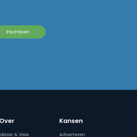
Over
Kansen
Missie & Visie
Adverteren