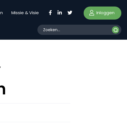
Inloggen
en
Missie & Visie
’
n