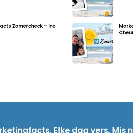
acts Zomercheck – Ine
Marke
Cheu
ketingfacts. Elke dag vers. Mis n