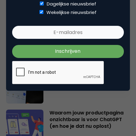
Dagelijkse nieuwsbrief
Gerelateerde artikelen
Wekelijkse nieuwsbrief
2 overschatte SEO KPI’s [+ 2
cijfers die wél je succes
bepalen!]
Hoe AI zoeken en vinden op
internet fundamenteel
verandert
Waarom jouw productpagina
onzichtbaar is voor ChatGPT
(en hoe je dat nu oplost)