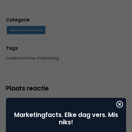
Categorie
Search & Conversie
Tags
zoekmachine marketing
Plaats reactie
Je moet
ingelogd zijn op
om een reactie te
plaatsen.
Marketingfacts. Elke dag vers. Mis
niks!