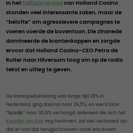
In het
halfjaarverslag
van Holland Casino
stonden veel interessante zaken, maar de
“belofte” om agressievere campagnes te
voeren voerde de boventoon. Die zinsnede
domineerde de krantenkoppen en zorgde
ervoor dat Holland Casino-CEO Petra de
Ruiter naar Hilversum toog om op de radio
tekst en uitleg te geven.
De kansspelbelasting was lange tijd 29% in
Nederland, ging daarna naar 29,5%, en werd later
“tijdelijk” naar 30,5% verhoogd. Iedereen die zich het
Kwartje van Kok
nog herinnert, zal niet verbaasd zijn
dat er van dat terugschroeven nooit iets kwam.