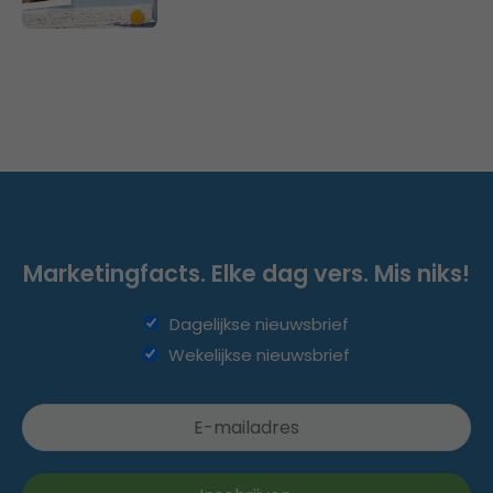
Marketingfacts. Elke dag vers. Mis niks!
Dagelijkse nieuwsbrief
Wekelijkse nieuwsbrief