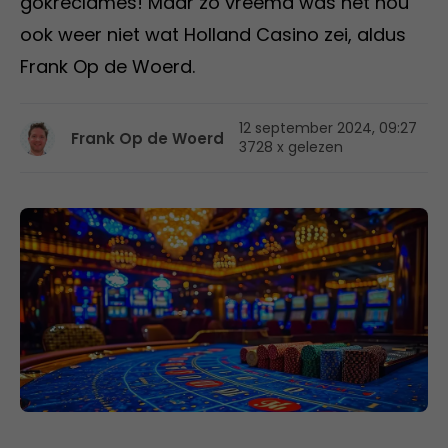
gokreclames! Maar zo vreemd was het nou
ook weer niet wat Holland Casino zei, aldus
Frank Op de Woerd.
12 september 2024, 09:27
Frank Op de Woerd
3728 x gelezen