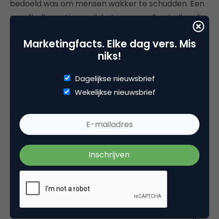
bedoeld was om mensen wakker te schudden. Een
proefballonnetje, zou ik het noemen. Een ballon die
overigens snel werd afgeschoten. Van agressievere
Marketingfacts. Elke dag vers. Mis
campagnes zou geen sprake zijn, beloofde De
niks!
Ruiter. Het geld ervoor was niet eens ingeboekt.
Dagelijkse nieuwsbrief
Rouwig zou ik er persoonlijk niet om zijn als die
Wekelijkse nieuwsbrief
agressieve campagnes er niet komen. Ik prefereer
ook de stijlvolle campagnes boven een
schreeuwerige spot. De nieuwe campagne “
The
Date
” van Indie Amsterdam is precies wat Holland
Casino al een tijdje de ether in slingert: stijlvol,
sympathiek, en prachtig gefilmd. Dat liever dan de
in-your-face-reclames die we ook wel gezien
hebben.
Maar ik ben er wel klaar voor. Holland Casino zegt