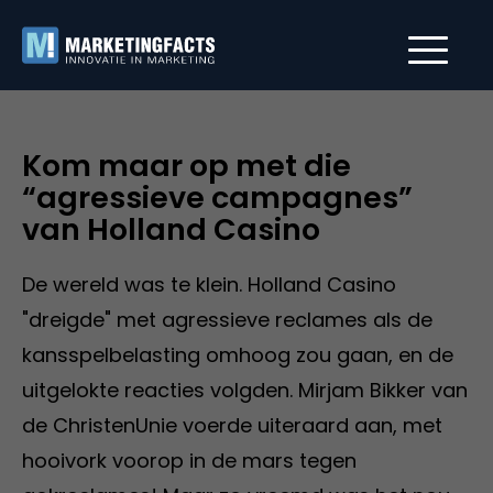
Kom maar op met die
“agressieve campagnes”
van Holland Casino
De wereld was te klein. Holland Casino
"dreigde" met agressieve reclames als de
kansspelbelasting omhoog zou gaan, en de
uitgelokte reacties volgden. Mirjam Bikker van
de ChristenUnie voerde uiteraard aan, met
hooivork voorop in de mars tegen