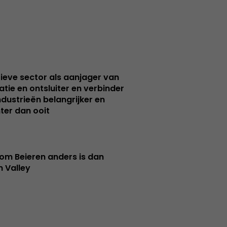
ieve sector als aanjager van
atie en ontsluiter en verbinder
ndustrieën belangrijker en
ter dan ooit
m Beieren anders is dan
n Valley