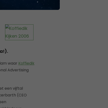
a!).
erdam waar
Koffiedik
nal Advertising
 een vijftal
ckerbarth (CEO
ksen