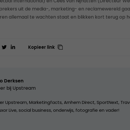
tbal International) en Cees van Nijnatten (Directeur W
 sprekers uit de media-, marketing- en reclamewereld gaa
en allemaal te wachten staat en blikken kort terug op het
Kopieer link
o Derksen
er bij
Upstream
er Upstream, Marketingfacts, Arnhem Direct, SportNext, Trav
xor Live, social business, onderwijs, fotografie en vader!