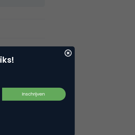
iks!
p 6 januari voor mij (en nog