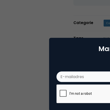
Categorie
Co
Tags
eve
Mar
2 Reacties
Karel Kolb
Mmm, kijk ik toch meer uit n