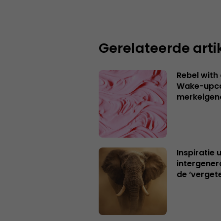
Gerelateerde arti
Rebel with
Wake-upca
merkeigen
Inspiratie 
intergener
de ‘verget