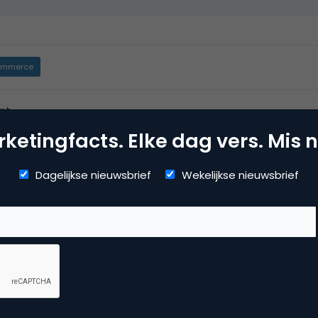
mmerce
nt
ketingfacts. Elke dag vers. Mis n
Dagelijkse nieuwsbrief
Wekelijkse nieuwsbrief
aar het zachte pluche van het concertgebouw dat Microsoft o