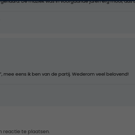
afgehuurd. De muziek was in voorgaande jaren erg mooi, dus
9
t”, mee eens ik ben van de partij. Wederom veel belovend!
 reactie te plaatsen.