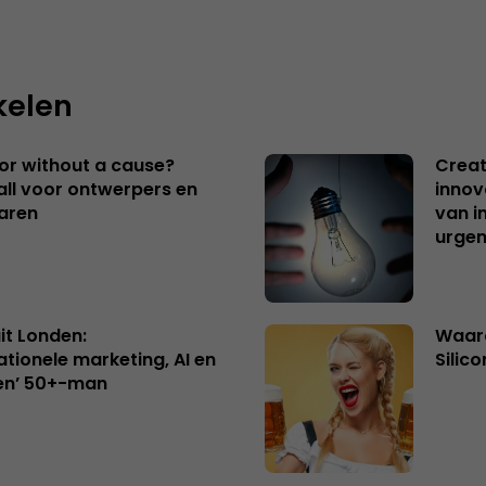
kelen
 or without a cause?
Creat
ll voor ontwerpers en
innov
aren
van i
urgen
uit Londen:
Waaro
ationele marketing, AI en
Silico
en’ 50+-man