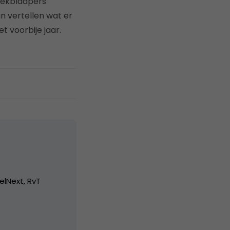
eekbladpers
n vertellen wat er
 voorbije jaar.
elNext, RvT