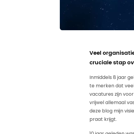
Veel organisat
cruciale stap o
Inmiddels 8 jaar g
te merken dat veel
vacatures zijn vo
vrijwel allemaal v
deze blog mijn vis
praat krijgt.
10 jaar geleden w