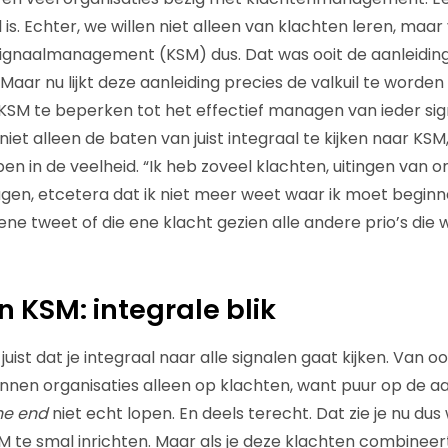
is. Echter, we willen niet alleen van klachten leren, maar 
signaalmanagement (KSM) dus. Dat was ooit de aanleiding 
aar nu lijkt deze aanleiding precies de valkuil te worden
 KSM te beperken tot het effectief managen van ieder sig
e niet alleen de baten van juist integraal te kijken naar KS
ipen in de veelheid. “Ik heb zoveel klachten, uitingen van
en, etcetera dat ik niet meer weet waar ik moet beginn
e ene tweet of die ene klacht gezien alle andere prio’s die
n KSM: integrale blik
juist dat je integraal naar alle signalen gaat kijken. Van 
nnen organisaties alleen op klachten, want puur op de a
the end
niet echt lopen. En deels terecht. Dat zie je nu du
SM te smal inrichten. Maar als je deze klachten combinee