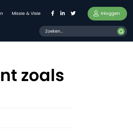
Inloggen
en
Missie & Visie
t zoals