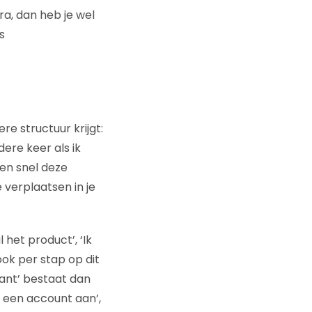
ra, dan heb je wel
s
re structuur krijgt:
ere keer als ik
en snel deze
e verplaatsen in je
 het product’, ‘Ik
ook per stap op dit
lant’ bestaat dan
ak een account aan’,