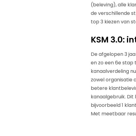
(beleving), alle kl
de verschillende s
top 3 kiezen van s
KSM 3.0: i
De afgelopen 3 jaa
en zo een 6e stap 
kanaalverdeling nu
zowel organisatie a
betere klantbelevi
kanaalgebruik. Dit 
bijvoorbeeld 1 kla
Met meetbaar resu