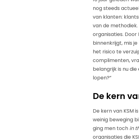
nog steeds actueel 
van klanten: klant
van de methodiek. M
organisaties. Door
binnenkrijgt, mis j
het risico te verzu
complimenten, vrag
belangrijk is nu di
lopen?”
De kern va
De kern van KSM is 
weinig beweging bi
ging men toch
in 
organisaties die K