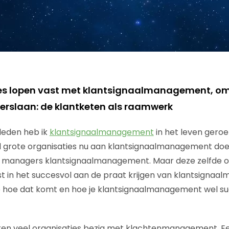
ies lopen vast met klantsignaalmanagement, om
verslaan: de klantketen als raamwerk
eleden heb ik
klantsignaalmanagement
in het leven gero
 grote organisaties nu aan klantsignaalmanagement doen.
or managers klantsignaalmanagement. Maar deze zelfde o
ast in het succesvol aan de praat krijgen van klantsignaa
ie hoe dat komt en hoe je klantsignaalmanagement wel s
aren veel organisaties bezig met klachtenmanagement. 