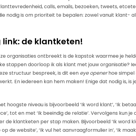
klanttevredenheid, calls, emails, bezoeken, tweets, etcete
ie nodig is om prioriteit te bepalen: zowel vanuit klant- al
 link: de klantketen!
deze organisaties ontbreekt is de kapstok waarmee je helde
ke stappen doorloop ik als klant met jouw organisatie? Ied
eze structuur bespreek, is dit een
eye opener
hoe simpel 
 werkt. En iedereen kan hem maken! Enige dat nodig is, is j
t hoogste niveau is bijvoorbeeld ‘Ik word klant’, ‘Ik betaal
ce’, tot en met ‘Ik beeindig de relatie’. Vervolgens kun je 
r de klantketen per stap maken. Bijvoorbeeld ‘Ik word k
me op de website’, ‘Ik vul het aanvraagformulier in’, ‘Ik ma