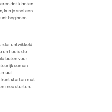
 keren dat klanten
, kun je snel een
kunt beginnen.
verder ontwikkeld
 en hoe is die
ale baten voor
atuurlijk samen:
timaal
ig kunt starten met
gen mee starten.