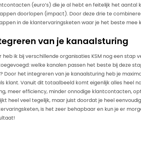
antcontacten (euro’s) die je al hebt en feitelijk het aantal
tappen doorlopen (impact). Door deze drie te combineren
tappen in de klantervaringsketen waar je het beste mee 
ntegreren van je kanaalsturing
r heb ik bij verschillende organisaties KSM nog een stap 
toegevoegd: welke kanalen passen het beste bij deze stap
? Door het integreren van je kanaalsturing heb je maxim
ls klant. Vanuit dit totaalbeeld komt eigenlijk alles heel n
ng, meer efficiency, minder onnodige klantcontacten, op
lijkt heel veel tegelijk, maar juist doordat je heel eenvoud
ntervaringsketen, is het zeer behapbaar en kun je er mor
ltaat!