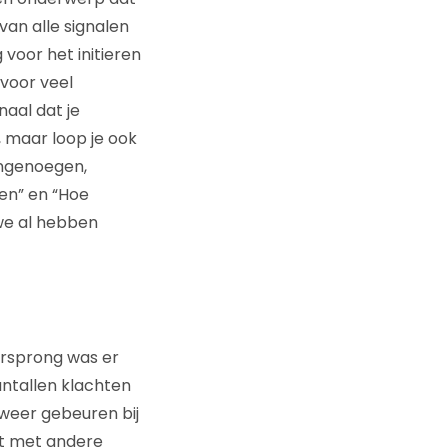
van alle signalen
voor het initieren
 voor veel
naal dat je
M, maar loop je ook
 ongenoegen,
en” en “Hoe
 we al hebben
oorsprong was er
antallen klachten
s weer gebeuren bij
rt met andere