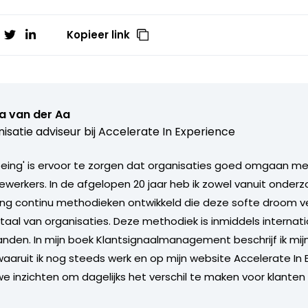
Kopieer link
a van der Aa
isatie adviseur bij
Accelerate In Experience
 being' is ervoor te zorgen dat organisaties goed omgaan m
werkers. In de afgelopen 20 jaar heb ik zowel vanuit onderz
aring continu methodieken ontwikkeld die deze softe droom ve
aal van organisaties. Deze methodiek is inmiddels internat
anden. In mijn boek Klantsignaalmanagement beschrijf ik mijn
aruit ik nog steeds werk en op mijn website Accelerate In 
we inzichten om dagelijks het verschil te maken voor klanten