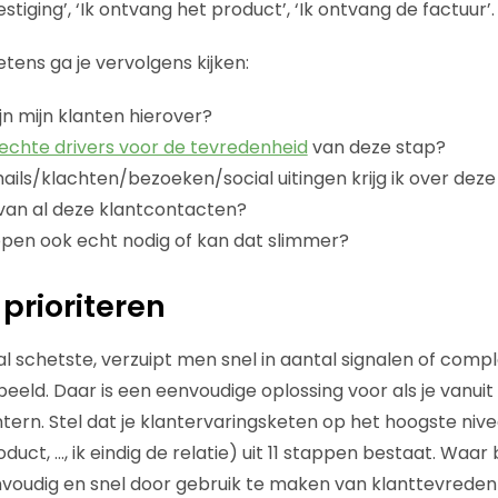
stiging’, ‘Ik ontvang het product’, ‘Ik ontvang de factuur’.
tens ga je vervolgens kijken:
jn mijn klanten hierover?
echte drivers voor de tevredenheid
van deze stap?
ails/klachten/bezoeken/social uitingen krijg ik over deze
 van al deze klantcontacten?
appen ook echt nodig of kan dat slimmer?
prioriteren
al schetste, verzuipt men snel in aantal signalen of compl
beeld. Daar is een eenvoudige oplossing voor als je vanuit
ntern. Stel dat je klantervaringsketen op het hoogste nivea
duct, …, ik eindig de relatie) uit 11 stappen bestaat. Waar
nvoudig en snel door gebruik te maken van klanttevrede