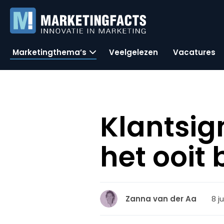
Marketingthema’s
Veelgelezen
Vacatures
Klantsi
het ooit 
8 ju
Zanna van der Aa