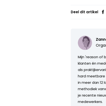
Deel dit artikel
Zann
Organ
Mijn 'reason of
klanten én mede
als praktijkerv
hard meetbare t
in meer dan 12 l
methodiek vanwa
je recente nieu
medewerkers.