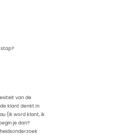
 stap?
exiteit van de
 de klant denkt in
u (ik word klant, ik
 begin je dan?
nheidsonderzoek