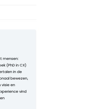
et mensen:
oek (PhD in CX)
rtalen in de
ionaal bewezen,
 visie en
Experience vind
 en