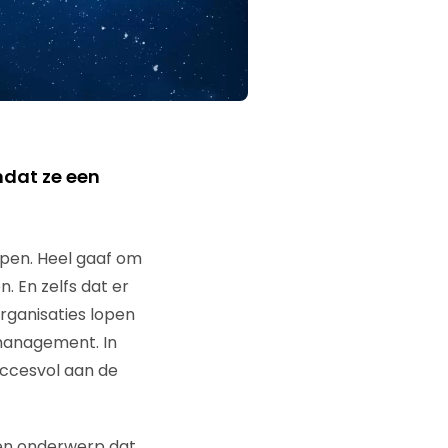
dat ze een
epen. Heel gaaf om
 En zelfs dat er
rganisaties lopen
lmanagement. In
uccesvol aan de
Een onderwerp dat