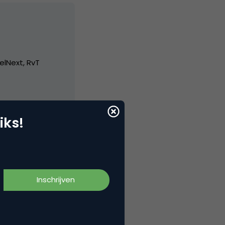
elNext, RvT
iks!