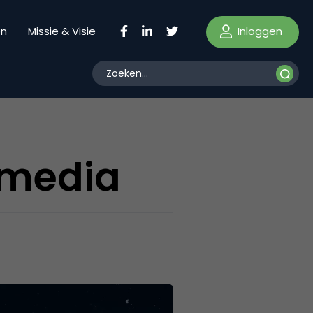
Inloggen
en
Missie & Visie
 media