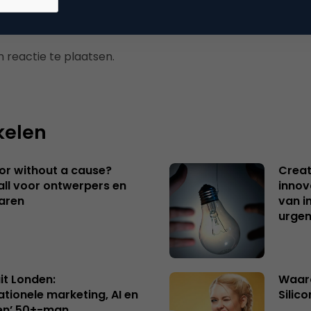
 reactie te plaatsen.
kelen
 or without a cause?
Creat
ll voor ontwerpers en
innov
aren
van i
urgen
uit Londen:
Waaro
ationele marketing, AI en
Silico
en’ 50+-man