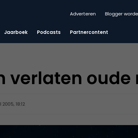
Adverteren
Blogger word
Jaarboek
Podcasts
Partnercontent
n verlaten oude
l 2005, 18:12