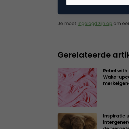
Plaats reactie
Je moet
ingelogd zijn op
om een
Gerelateerde arti
Rebel with
Wake-upca
merkeigen
Inspiratie 
intergener
de ‘verget