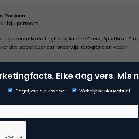
o Derksen
er bij
Upstream
er Upstream, Marketingfacts, Arnhem Direct, SportNext, Trav
xor Live, social business, onderwijs, fotografie en vader!
ketingfacts. Elke dag vers. Mis n
Dagelijkse nieuwsbrief
Wekelijkse nieuwsbrief
mmerce
erzoek