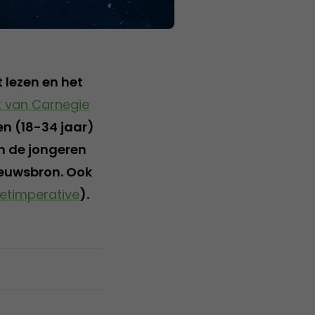
 lezen en het
 van Carnegie
n (18-34 jaar)
n de jongeren
ieuwsbron. Ook
etimperative
).