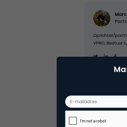
Marc
Partn
Oprichter/partn
VPRO, Bestuur Lu
Mar
Categorie
Co
Tags
ond