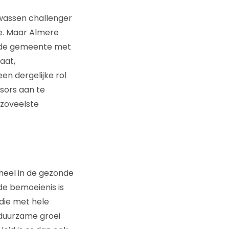
wassen challenger
ie. Maar Almere
iende gemeente met
aat,
en dergelijke rol
sors aan te
 zoveelste
heel in de gezonde
de bemoeienis is
die met hele
 duurzame groei