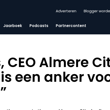
Adverteren
Blogger word
Jaarboek
Podcasts
Partnercontent
, CEO Almere Cit
 is een anker vo
”