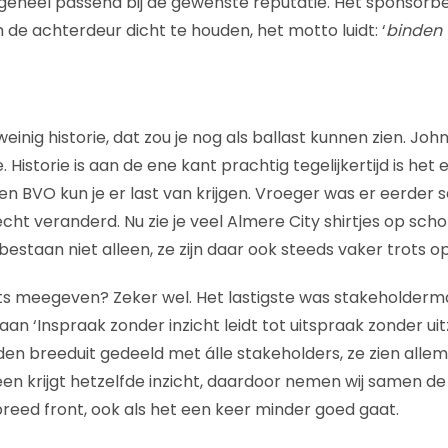
eheel passend bij de gewenste reputatie. Het sponsorbel
 de achterdeur dicht te houden, het motto luidt: ‘
binden 
einig historie, dat zou je nog als ballast kunnen zien. John
. Historie is aan de ene kant prachtig tegelijkertijd is het
 een BVO kun je er last van krijgen. Vroeger was er eerde
echt veranderd. Nu zie je veel Almere City shirtjes op scho
staan niet alleen, ze zijn daar ook steeds vaker trots op
ts meegeven? Zeker wel. Het lastigste was stakeholderm
an ‘Inspraak zonder inzicht leidt tot uitspraak zonder uitz
den breeduit gedeeld met álle stakeholders, ze zien alle
en krijgt hetzelfde inzicht, daardoor nemen wij samen de
breed front, ook als het een keer minder goed gaat.