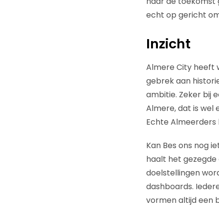
naar de toekomst g
echt op gericht om
Inzicht
Almere City heeft w
gebrek aan historie
ambitie. Zeker bij
Almere, dat is wel 
Echte Almeerders be
Kan Bes ons nog ie
haalt het gezegde a
doelstellingen wor
dashboards. Iedere
vormen altijd een 