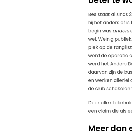
beter te w
Bes staat al sinds 
hij het anders of i
begin was
anders
e
wel. Weinig publiek
plek op de ranglijst
werd de operatie 
werd het Anders B
daarvan zijn de bu
en werken allerlei 
de club schakelen we
Door alle stakehol
een claim die als e
Meer dan 