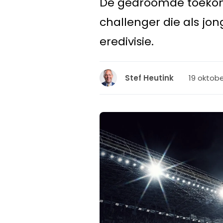
De gedroomde toekoms
challenger die als j
eredivisie.
19 oktobe
Stef Heutink