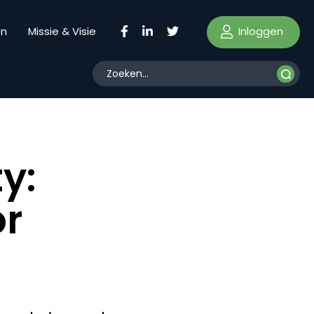
Inloggen
en
Missie & Visie
y:
or