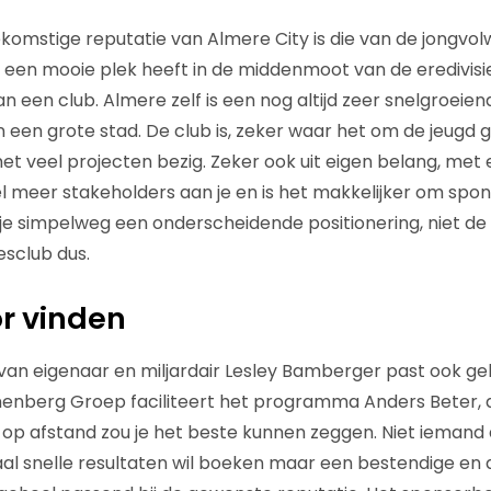
mstige reputatie van Almere City is die van de jongvol
O een mooie plek heeft in de middenmoot van de eredivis
dan een club. Almere zelf is een nog altijd zeer snelgroe
 een grote stad. De club is, zeker waar het om de jeugd g
t veel projecten bezig. Zeker ook uit eigen belang, met e
l meer stakeholders aan je en is het makkelijker om spon
 je simpelweg een onderscheidende positionering, niet de
esclub dus.
r vinden
an eigenaar en miljardair Lesley Bamberger past ook ge
onenberg Groep faciliteert het programma Anders Beter, 
op afstand zou je het beste kunnen zeggen. Niet iemand 
al snelle resultaten wil boeken maar een bestendige en