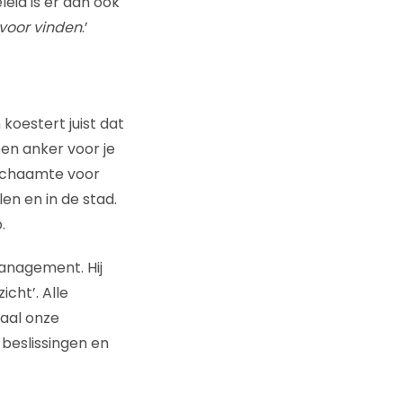
eid is er dan ook
voor vinden
.’
 koestert juist dat
 een anker voor je
r schaamte voor
len en in de stad.
.
anagement. Hij
icht’. Alle
maal onze
 beslissingen en