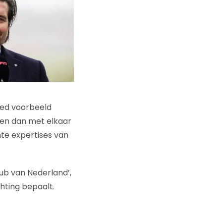
oed voorbeeld
ten dan met elkaar
nte expertises van
ub van Nederland’,
hting bepaalt.