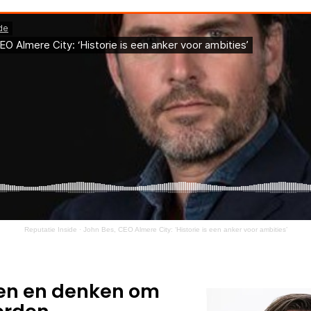
Reputatie Inside
·
John Bes, CEO Almere City: ‘Historie is een anker voor ambities’
en en denken om