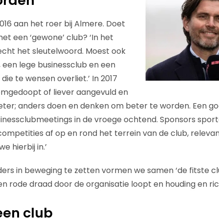
orden
2016 aan het roer bij Almere. Doet
s het een ‘gewone’ club? ‘In het
cht het sleutelwoord. Moest ook
, een lege businessclub en een
 die te wensen overliet.’ In 2017
omgedoopt of liever aangevuld en
eter; anders doen en denken om beter te worden. Een g
sinessclubmeetings in de vroege ochtend. Sponsors spor
competities af op en rond het terrein van de club, releva
 hierbij in.’
ders in beweging te zetten vormen we samen ‘de fitste cl
en rode draad door de organisatie loopt en houding en ric
een club