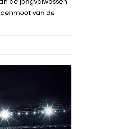
van de jongvolwassen
middenmoot van de