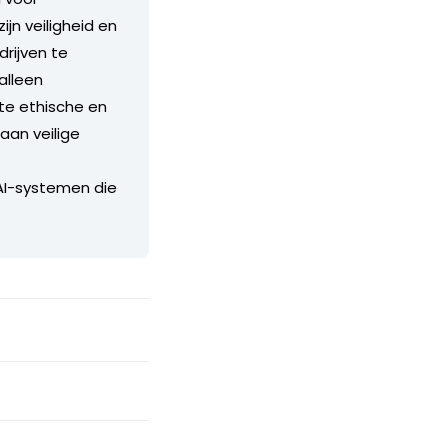
n veiligheid en
rijven te
alleen
te ethische en
aan veilige
 AI-systemen die