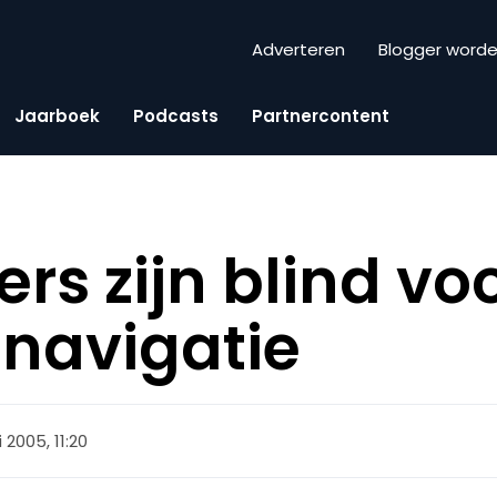
Adverteren
Blogger word
Jaarboek
Podcasts
Partnercontent
ers zijn blind vo
navigatie
 2005, 11:20