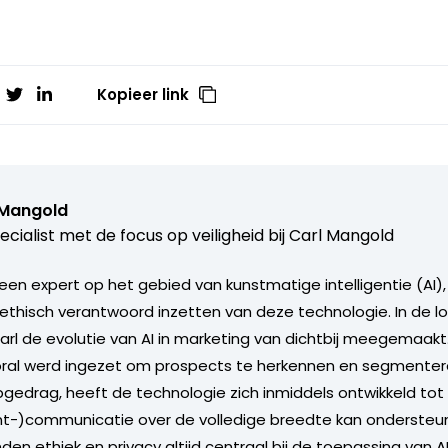
Kopieer link
 Mangold
ecialist met de focus op veiligheid bij Carl Mangold
 een expert op het gebied van kunstmatige intelligentie (AI)
 ethisch verantwoord inzetten van deze technologie. In de lo
Carl de evolutie van AI in marketing van dichtbij meegemaakt
oral werd ingezet om prospects te herkennen en segmenter
opgedrag, heeft de technologie zich inmiddels ontwikkeld tot
nt-)communicatie over de volledige breedte kan ondersteun
en ethiek en privacy altijd centraal bij de toepassing van A